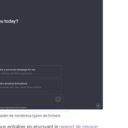
oader de nombreux types de fichiers.
ous entraîner en envoyant le
rapport de mission