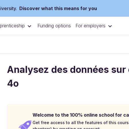
versity.
Discover what this means for you
prenticeship
For employers
Funding options
Analysez des données sur 
4o
Welcome to the 100% online school for ca
Get free access to all the features of this cours
chapters) by creating an account.