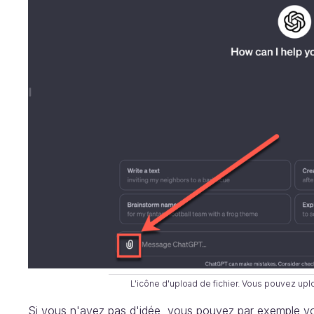
L'icône d'upload de fichier. Vous pouvez upl
Si vous n'avez pas d'idée, vous pouvez par exemple v