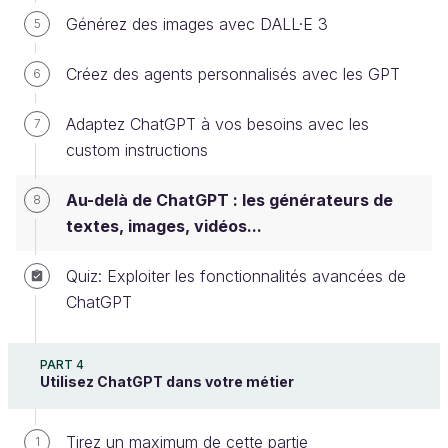
Générez des images avec DALL·E 3
5
ChatGPT est une IA qui génère du texte. GPT
signifie d'ailleurs "
Generative
Pre-trained
Créez des agents personnalisés avec les GPT
6
Transformer", ce qui explique son rôle qui
n'est ni plus ni moins que d'assembler des
Adaptez ChatGPT à vos besoins avec les
7
mots qui ont du sens les uns avec les autres.
custom instructions
On dit aussi que c'est un
modèle de langage
.
Au-delà de ChatGPT : les générateurs de
8
Si ChatGPT est célèbre, vous devriez
textes, images, vidéos...
néanmoins connaître d'autres IA concurrentes dont
le rôle est identique. Certaines d'entre elles
Quiz: Exploiter les fonctionnalités avancées de
atteignent rapidement des niveaux de qualité
ChatGPT
proches ou comparables à ChatGPT :
Copilot
: le moteur de recherche Bing de
PART 4
Utilisez ChatGPT dans votre métier
Microsoft permet de discuter avec une IA qui
est exactement celle qui fait tourner ChatGPT.
La raison est simple : Microsoft a acheté des
Tirez un maximum de cette partie
1