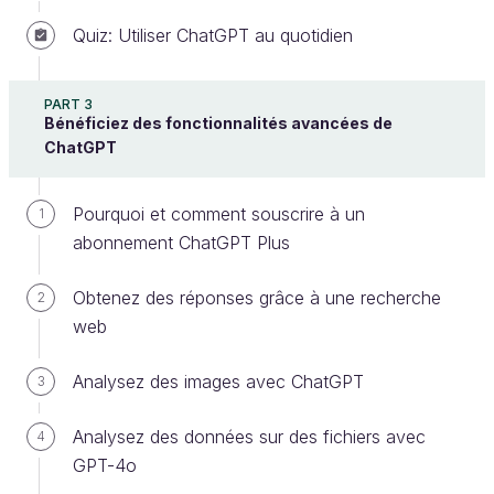
Quiz: Utiliser ChatGPT au quotidien
L'objectif de ce chapitre est de vous donner un petit
aperçu de cette "révolution de l'IA en cours", en
PART 3
particulier celle des "IA génératives", comme
Bénéficiez des fonctionnalités avancées de
ChatGPT qui génère du texte. Nous parlerons
ChatGPT
notamment :
Pourquoi et comment souscrire à un
1
Des autres IA génératives de texte ;
abonnement ChatGPT Plus
Des IA génératives d'images ;
Des IA génératives d'audio, de vidéos, de
Obtenez des réponses grâce à une recherche
2
slides, de sites web…
web
Vous n'avez pas fini d'être impressionné ! 😳
Analysez des images avec ChatGPT
3
Explorez d'autres IA génératives de
Analysez des données sur des fichiers avec
4
texte
GPT-4o