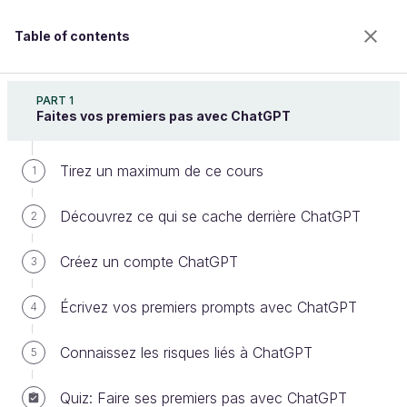
Table of contents
Utilisez ChatGPT pour améliorer votre productivité
PART 1
Faites vos premiers pas avec ChatGPT
Tirez un maximum de ce cours
Au-delà de ChatGPT : les
1
générateurs de textes, images,
Découvrez ce qui se cache derrière ChatGPT
2
vidéos...
Créez un compte ChatGPT
3
Écrivez vos premiers prompts avec ChatGPT
4
Welcome to the 100% online school for careers with
a future.
Connaissez les risques liés à ChatGPT
5
Get free access to all the features of this course
(quizzes, videos, unlimited access to all chapters) by
creating an account.
Quiz: Faire ses premiers pas avec ChatGPT