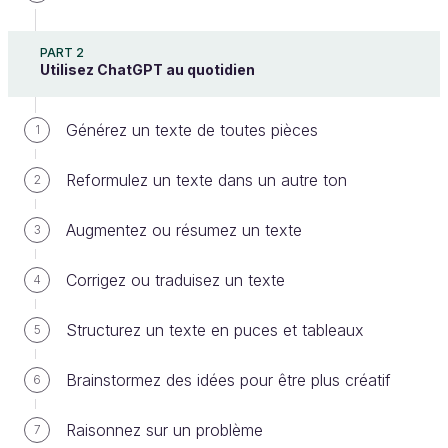
Create an account or log in
PART 2
Utilisez ChatGPT au quotidien
Générez un texte de toutes pièces
1
Reformulez un texte dans un autre ton
2
Nous avons parlé essentiellement de ChatGPT dans
ce cours, car c'est l'outil d'IA le plus célèbre en ce
Augmentez ou résumez un texte
3
moment. Il a popularisé l'IA auprès du grand public
après avoir surpris tout le monde (y compris les
Corrigez ou traduisez un texte
4
chercheurs en IA !).
Structurez un texte en puces et tableaux
5
Néanmoins, il ne faut pas s'y tromper, tout ne
Brainstormez des idées pour être plus créatif
6
tourne pas autour de ChatGPT. Loin de là !
ChatGPT n'est que la partie émergée de
Raisonnez sur un problème
7
l'iceberg de la révolution de l'IA en cours.