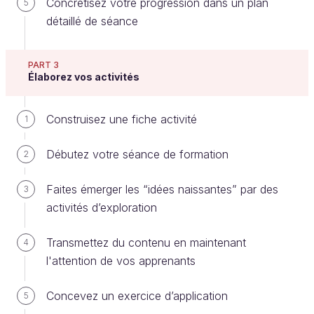
Concrétisez votre progression dans un plan
5
apprenants :
détaillé de séance
Avant la séance : ce point sera abordé
dans le cours sur le
blended learning
.
PART 3
Pendant la séance :
les supports
Élaborez vos activités
“activité pédagogique”
sont les
énoncés d’activité, les documents
Construisez une fiche activité
1
ressources nécessaires pour les
apprenants.
Débutez votre séance de formation
2
Après la séance : documents soutenant
Faites émerger les “idées naissantes” par des
l’après-formation en offrant une
3
activités d’exploration
possibilité d’aide ou d’approfondissement.
3️⃣ Les documents permettant de maintenir le
Transmettez du contenu en maintenant
4
contrat didactique (la relation formateur-
l'attention de vos apprenants
apprenant).
En favorisant l’attention et le dialogue :
Concevez un exercice d’application
5
votre
support de présentation
.