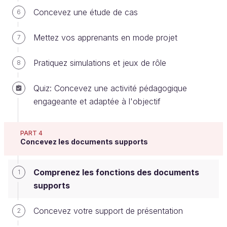
Concevez une étude de cas
6
En servant de guide ou de point de
repère pendant la séance :
la feuille de
Mettez vos apprenants en mode projet
7
route
.
En acceptant un feedback de vos
Pratiquez simulations et jeux de rôle
8
apprenants :
l’évaluation la formation
.
Quiz: Concevez une activité pédagogique
engageante et adaptée à l'objectif
Le
"livret pédagogique"
est l'ensemble des
documents que vous allez distribuer à vos
apprenants, et qu'ils vont conserver à l'issue
PART 4
de la formation.
Concevez les documents supports
Conseils préliminaires
Comprenez les fonctions des documents
1
supports
Avant de rentrer dans le détail des documents
supports, voici quelques considérations générales :
Concevez votre support de présentation
2