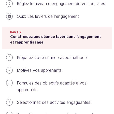
Réglez le niveau d'engagement de vos activités
5
Quiz: Les leviers de l'engagement
Comment s'organise cette partie du
cours ?
PART 2
Construisez une séance favorisant l’engagement
Dans cette partie, vous allez pouvoir finaliser la
et l’apprentissage
préparation de votre formation en concevant
les
documents supports
de votre séance.
Préparez votre séance avec méthode
1
Les documents que vous concevez ont
trois
Motivez vos apprenants
2
fonctions
, selon leur destinataire :
1️⃣ Les documents permettant de suivre votre
Formulez des objectifs adaptés à vos
3
fil directeur : votre
plan détaillé de séance
,
apprenants
votre
support de présentation
.
Sélectionnez des activités engageantes
4
2️⃣ Les documents permettant de soutenir
l’engagement actif, la mise en action de vos