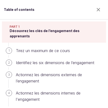
Table of contents
Concevez des activités pédagogiques
engageantes
PART 1
Découvrez les clés de l’engagement des
apprenants
Comprenez les fonctions des
Tirez un maximum de ce cours
1
documents supports
Identifiez les six dimensions de l’engagement
2
Welcome to the 100% online school for careers with
Actionnez les dimensions externes de
3
a future.
l’engagement
Get free access to all the features of this course
(quizzes, videos, unlimited access to all chapters) by
Actionnez les dimensions internes de
4
creating an account.
l'engagement
Create an account or log in