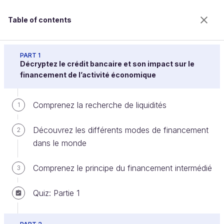
Table of contents
Découvrez comment la banque fonctionne et
réalise des crédits
PART 1
Décryptez le crédit bancaire et son impact sur le
financement de l’activité économique
Réalisez ce que représente le
Comprenez la recherche de liquidités
1
Produit Net Bancaire (PNB)
Découvrez les différents modes de financement
2
dans le monde
Welcome to the 100% online school for careers with
a future.
Comprenez le principe du financement intermédié
3
Get free access to all the features of this course
(quizzes, videos, unlimited access to all chapters) by
Quiz: Partie 1
creating an account.
Create an account or log in