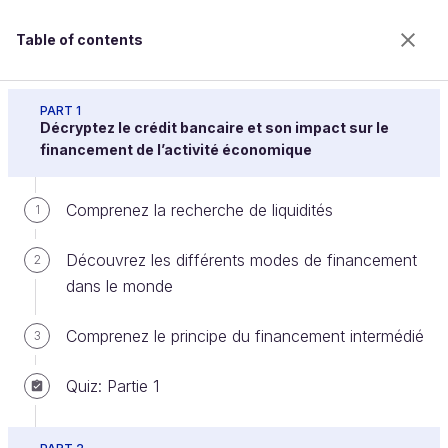
Table of contents
Découvrez comment la banque fonctionne et
réalise des crédits
PART 1
Décryptez le crédit bancaire et son impact sur le
financement de l’activité économique
Définissez le résultat et comprenez
Comprenez la recherche de liquidités
1
son affectation
Découvrez les différents modes de financement
2
dans le monde
Welcome to the 100% online school for careers with
a future.
Comprenez le principe du financement intermédié
3
Get free access to all the features of this course
(quizzes, videos, unlimited access to all chapters) by
Quiz: Partie 1
creating an account.
Create an account or log in