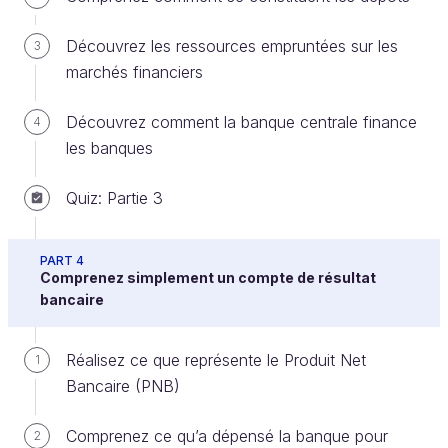
Découvrez les ressources empruntées sur les
3
marchés financiers
Découvrez comment la banque centrale finance
4
les banques
Quiz: Partie 3
PART 4
Calcul du résultat net
Comprenez simplement un compte de résultat
bancaire
On arrive alors au r
ésultat net.
Ce résultat qui est
ce qui reste dans les mains de la banque (et donc
de ses actionnaires) une fois l’ensemble des
Réalisez ce que représente le Produit Net
1
charges actuelles, estimées et exceptionnelles
Bancaire (PNB)
retirées.
Comprenez ce qu’a dépensé la banque pour
2