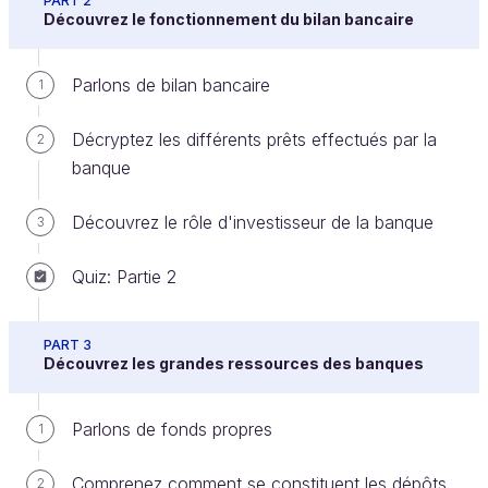
PART 2
Découvrez le fonctionnement du bilan bancaire
Parlons de bilan bancaire
1
Le résultat net
Décryptez les différents prêts effectués par la
2
Une fois le Résultat d’exploitation défini, il faut retirer
banque
: ce sera en charges ; ou ajouter : ce sera en
produits, des éléments exceptionnels. La
Découvrez le rôle d'investisseur de la banque
3
participation éventuelle distribuée aux salariés est
prélevée à ce moment là et l’impôt est acquitté en
Quiz: Partie 2
cas de résultats positifs bien sûr.
PART 3
Découvrez les grandes ressources des banques
Parlons de fonds propres
1
Comprenez comment se constituent les dépôts
2