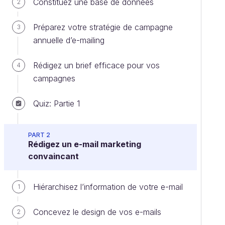
Constituez une base de données
2
Préparez votre stratégie de campagne
3
annuelle d’e-mailing
Rédigez un brief efficace pour vos
4
campagnes
Quiz: Partie 1
PART 2
Rédigez un e-mail marketing
convaincant
Hiérarchisez l’information de votre e-mail
1
Concevez le design de vos e-mails
2