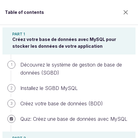
Table of contents
Implémentez vos bases de données relationnelles
avec SQL
PART 1
Créez votre base de données avec MySQL pour
stocker les données de votre application
Sélectionnez les données
Découvrez le système de gestion de base de
1
présentes dans votre BDD
données (SGBD)
Installez le SGBD MySQL
2
Welcome to the 100% online school for careers with
a future.
Créez votre base de données (BDD)
3
Get free access to all the features of this course
(quizzes, videos, unlimited access to all chapters) by
Quiz: Créez une base de données avec MySQL
creating an account.
Create an account or log in