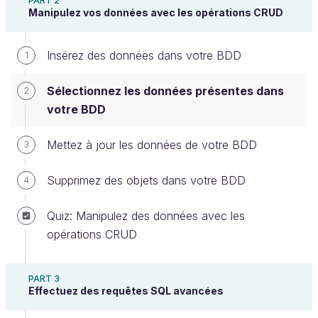
PART 2
Manipulez vos données avec les opérations CRUD
Insérez des données dans votre BDD
1
Sélectionnez les données présentes dans
2
votre BDD
Lisez les objets que vous venez de
Mettez à jour les données de votre BDD
3
créer
Supprimez des objets dans votre BDD
4
Comment lire la totalité des objets d’une table
Quiz: Manipulez des données avec les
?
opérations CRUD
Vous venez d’ajouter vos premières données dans
votre BDD, c’est top ! Mais à quoi cela servirait si
PART 3
Effectuez des requêtes SQL avancées
vous ne pouvez pas les récupérer par la suite ?