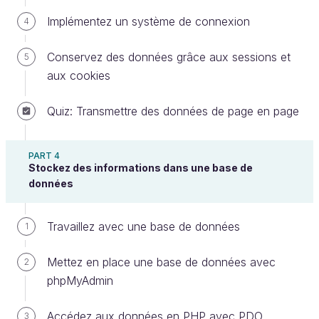
propriétés suivantes :
Implémentez un système de connexion
4
un identifiant unique ;
Conservez des données grâce aux sessions et
5
une recette ;
aux cookies
un auteur ;
Quiz: Transmettre des données de page en page
une date de publication ;
une note (disons de 0 à 5).
PART 4
Stockez des informations dans une base de
Si on se représente la table "comments", elle
données
ressemblerait à ceci :
Travaillez avec une base de données
1
id
recipe
author
crea
Mettez en place une base de données avec
1
Cassoulet
mickael.andrieu@exemple.com
03-0
2
phpMyAdmin
18:00
2
Cassoulet
laurene.castor@exemple.com
01-0
Accédez aux données en PHP avec PDO
3