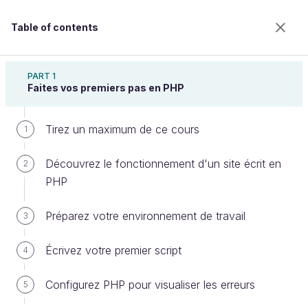
Table of contents
Concevez votre site web avec PHP et MySQL
PART 1
Faites vos premiers pas en PHP
Tirez un maximum de ce cours
Ajoutez des commentaires grâce
1
aux jointures SQL
Découvrez le fonctionnement d'un site écrit en
2
PHP
Welcome to the 100% online school for careers with
Préparez votre environnement de travail
3
a future.
Get free access to all the features of this course
Écrivez votre premier script
4
(quizzes, videos, unlimited access to all chapters) by
creating an account.
Configurez PHP pour visualiser les erreurs
5
Create an account or log in