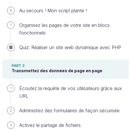
gérer.
Au secours ! Mon script plante !
6
Par exemple, dans notre table
, on
recipes
répète à chaque fois l'e-mail du contributeur de la
Organisez les pages de votre site en blocs
7
recette alors qu'il est déjà dans la table
.
users
fonctionnels
Et si on ajoute une
gestion des commentaires
sur
Quiz: Réaliser un site web dynamique avec PHP
la page d'une recette, alors il faudra lier le
commentaire à un utilisateur et à une recette.
PART 3
Transmettez des données de page en page
Pour bien comprendre l'intérêt et la notion de
jointure, c'est la fonctionnalité que vous allez mettre
en place dans ce chapitre : suivez le guide !
Écoutez la requête de vos utilisateurs grâce aux
1
URL
Modélisez une relation
Administrez des formulaires de façon sécurisée
2
Si on considère une page qui affiche la recette avec
la possibilité que les utilisateurs puissent commenter,
Activez le partage de fichiers
3
voire évaluer la recette, alors un commentaire a les