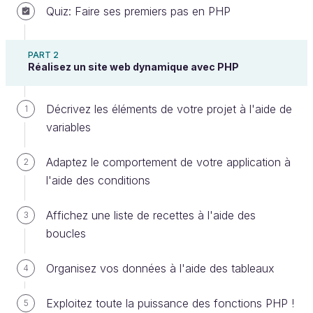
Quiz: Faire ses premiers pas en PHP
PART 2
Réalisez un site web dynamique avec PHP
Décrivez les éléments de votre projet à l'aide de
1
variables
Jusque-là, vous n'avez travaillé que sur une seule
table à la fois. Dans la pratique, vous aurez
Adaptez le comportement de votre application à
2
certainement plusieurs tables dans votre base, dont
l'aide des conditions
la plupart seront interconnectées.
Affichez une liste de recettes à l'aide des
3
Cela vous permettra :
boucles
de mieux découper vos informations ;
Organisez vos données à l'aide des tableaux
4
d'éviter des répétitions ;
et de rendre ainsi vos données plus faciles à
Exploitez toute la puissance des fonctions PHP !
5