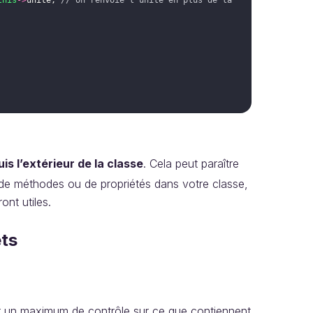
this
->
unite
;
// on renvoie l’unité en plus de la 
is l’extérieur de la classe
. Cela peut paraître
de méthodes ou de propriétés dans votre classe,
ont utiles.
ets
ir un maximum de contrôle sur ce que contiennent