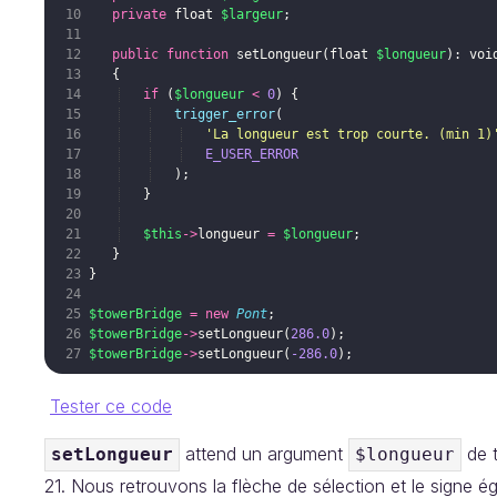
private
float
$largeur
;
public
function
setLongueur
(
float
$longueur
)
: 
voi
{
if
(
$longueur
<
0
)
{
trigger_error
(
'La longueur est trop courte. (min 1)
E_USER_ERROR
)
;
}
$this
->
longueur
=
$longueur
;
}
}
$towerBridge
=
new
Pont
;
$towerBridge
->
setLongueur
(
286.0
)
;
$towerBridge
->
setLongueur
(
-286.0
)
;
Tester ce code
attend un argument
de 
setLongueur
$longueur
21. Nous retrouvons la flèche de sélection et le signe é