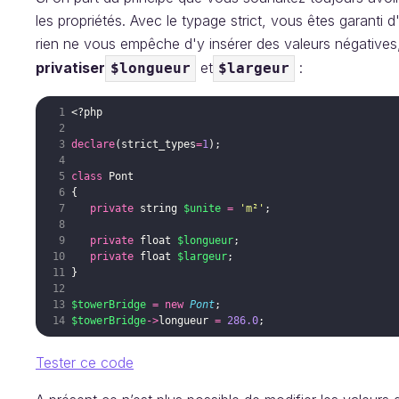
les propriétés. Avec le typage strict, vous êtes garanti d
rien ne vous empêche d'y insérer des valeurs négative
privatiser
et
:
$longueur
$largeur
<?php
declare
(
strict_types
=
1
)
;
class
Pont
{
private
string
$unite
=
'm²'
;
private
float
$longueur
;
private
float
$largeur
;
}
$towerBridge
=
new
Pont
;
$towerBridge
->
longueur
=
286.0
;
Tester ce code