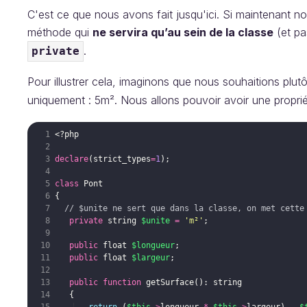
C'est ce que nous avons fait jusqu'ici. Si maintenant n
méthode qui
ne servira qu’au sein de la classe
(et pas
.
private
Pour illustrer cela, imaginons que nous souhaitions plut
uniquement : 5m². Nous allons pouvoir avoir une proprié
<?php
declare
(
strict_types
=
1
)
;
class
Pont
{
// $unite ne sert que dans la classe, on met cette
private
string
$unite
=
'm²'
;
public
float
$longueur
;
public
float
$largeur
;
public
function
getSurface
(
)
: 
string
{