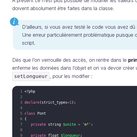
A présent ce n’est plus possible de modifier les valeurs d
doivent absolument être faites dans la classe.
D’ailleurs, si vous avez testé le code vous avez d
Une erreur particulièrement problématique puisque qu
script.
Dès que l’on verrouille des accès, on rentre dans le
pri
enferme les données dans l’objet et on va devoir créer
, pour les modifier :
setLongueur
<?php
declare
(
strict_types
=
1
)
;
class
Pont
{
private
string
$unite
=
'm²'
;
private
float
$longueur
;