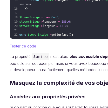
return
(
$this
->
longueur
*
$this
->
largeur
)
 . 
$
surface
}}
$towerBridge
=
new
Pont
;
$towerBridge
->
longueur
=
286.0
;
$towerBridge
->
largeur
=
15.0
;
echo
$towerBridge
->
getSurface
(
)
;
Tester ce code
La propriété
n’est alors
plus accessible depu
$unite
peu utile sur cet exemple, mais si vous avez beaucoup 
le développeur saura facilement quelles méthodes lui ser
Masquez la complexité de vos obj
Accédez aux propriétés privées
Si on part du principe que vous souhaitez toujours avo