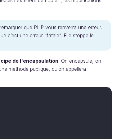
epuis l'extérieur de l'objet ; les modifications
û remarquer que PHP vous renverra une erreur.
e c’est une erreur “fatale”. Elle stoppe le
ncipe de l'encapsulation
. On encapsule, on
 une méthode publique, qu’on appellera