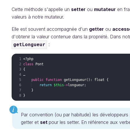
Cette méthode s'appelle un
setter
ou
mutateur
en fra
valeurs à notre mutateur.
Elle est souvent accompagnée d'un
getter
ou
access
d'obtenir la valeur contenue dans la propriété. Dans 
:
getLongueur
<?php
class
Pont
{
…
public
function
getLongueur
(
)
: 
float
{
return
$this
->
longueur
;
}
}
Par convention (ou par habitude) les développeurs
getter et
set
pour les setter. En référence aux verbe