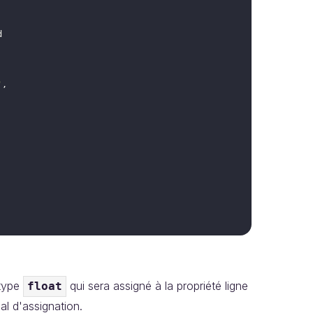
d
'
,
type
qui sera assigné à la propriété ligne
float
gal d'assignation.