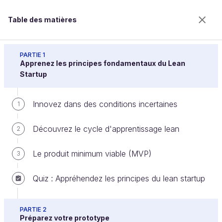
Table des matières
Testez vos idées avec le lean prototyping
PARTIE 1
Apprenez les principes fondamentaux du Lean
Startup
Mesurez les résultats de votre
Innovez dans des conditions incertaines
1
cycle
Découvrez le cycle d'apprentissage lean
2
Bienvenue sur l’école 100% en ligne des métiers qui
Le produit minimum viable (MVP)
3
ont de l’avenir.
Bénéficiez gratuitement de toutes les fonctionnalités
Quiz : Appréhendez les principes du lean startup
de ce cours (quiz, vidéos, accès illimité à tous les
chapitres) avec un compte.
PARTIE 2
Créer un compte ou se connecter
Préparez votre prototype