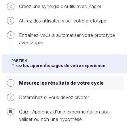
importante ?
Créez une synergie d’outils avec Zapier
2
L'étape « Mesurer » est une étape centrale du cycle
Attirez des utilisateurs sur votre prototype
3
d'apprentissage lean. Elle va vous permettre de
prendre du recul sur votre cycle afin d'en analyser
Entraînez-vous à automatiser votre prototype
4
les résultats et d'être en mesure, dans l'étape
avec Zapier
suivante, de décider si vous devez persévérer ou
pivoter.
PARTIE 4
Tirez les apprentissages de votre expérience
Cette étape peut même dans certains cas
mettre en avant des opportunités auxquelles
Mesurez les résultats de votre cycle
1
vous n'auriez pas pensé de prime abord.
Déterminez si vous devez pivoter
2
Quoi et comment mesurer ?
Quiz : Apprenez d'une expérimentation pour
valider ou non une hypothèse
Données quantitatives