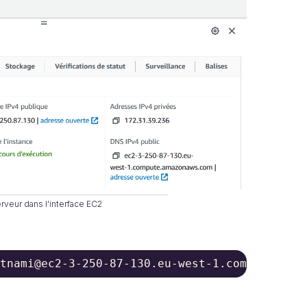
rveur dans l'interface EC2
tnami@ec2-3-250-87-130.eu-west-1.compute.ama