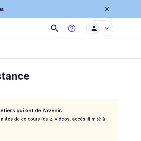
us
stance
tiers qui ont de l’avenir.
lités de ce cours (quiz, vidéos, accès illimité à