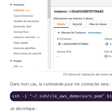
On retrouve l'adresse de notre se
Dans mon cas, la commande pour me connecter sera :
ssh -i "~/.ssh/cle_aws_democours.pem" bi
Je décortique :