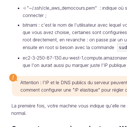
-i "~/.ssh/cle_aws_democours.pem" : indique où se 
connecter ;
bitnami : c'est le nom de l'utilisateur avec leque
que vous avez choisie, certaines sont configurées 
root directement, en revanche : on passe par un 
ensuite en root si besoin avec la commande
su
ec2-3-250-87-130.eu-west-1.compute.amazonaws.c
que l'on aurait aussi pu marquer juste l'IP publiqu
Attention : l'IP et le DNS publics du serveur peuve
comment configurer une "IP elastique" pour régler 
La première fois, votre machine vous indique qu'elle ne 
normal.