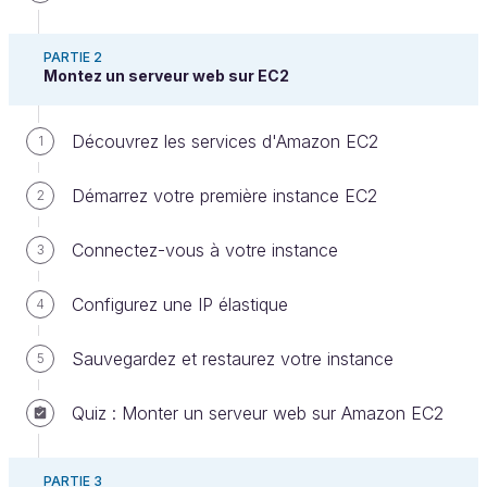
PARTIE 2
Montez un serveur web sur EC2
Découvrez les services d'Amazon EC2
1
Démarrez votre première instance EC2
2
Amazon EC2, S3, RDS et IAM sont certes souvent
Connectez-vous à votre instance
3
cités comme les services essentiels d’AWS. Mais il y
a un service qui peut facilement les détrôner en
Configurez une IP élastique
4
termes d’importance : le service de facturation !
Eh oui, c’est un service à part entière.
Sauvegardez et restaurez votre instance
5
Dans un environnement de
pay as you go
, l’art de
Quiz : Monter un serveur web sur Amazon EC2
maîtriser ses coûts cloud peut être un avantage
compétitif. Si vous divisez vos coûts Amazon EC2
PARTIE 3