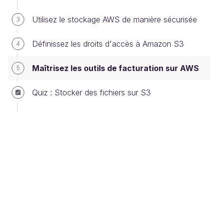
Utilisez le stockage AWS de manière sécurisée
3
Définissez les droits d'accès à Amazon S3
4
Menu Tableau de bord de facturation
Maîtrisez les outils de facturation sur AWS
5
Vous arrivez sur la console principale du service de
facturation. Au centre vous retrouvez le récapitulatif
Quiz : Stocker des fichiers sur S3
de vos coûts actuels et prévisionnels, le nombre de
services actifs, etc.