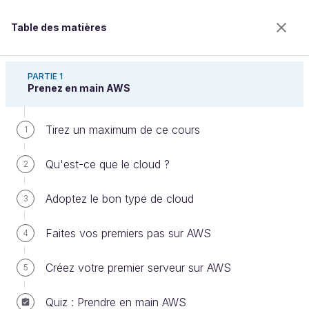
Table des matières
Découvrez le cloud avec Amazon Web Services
PARTIE 1
Prenez en main AWS
Tirez un maximum de ce cours
Maîtrisez les outils de facturation
1
sur AWS
Qu'est-ce que le cloud ?
2
Adoptez le bon type de cloud
3
Bienvenue sur l’école 100% en ligne des métiers qui
ont de l’avenir.
Faites vos premiers pas sur AWS
4
Bénéficiez gratuitement de toutes les fonctionnalités
de ce cours (quiz, vidéos, accès illimité à tous les
Créez votre premier serveur sur AWS
5
chapitres) avec un compte.
Créer un compte ou se connecter
Quiz : Prendre en main AWS