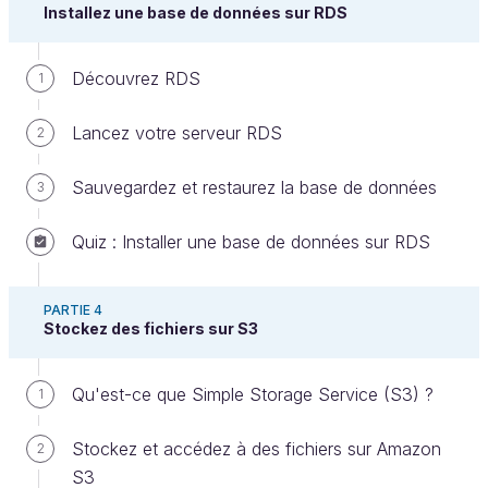
par deux, vous pourrez offrir les meilleurs rabais à
Installez une base de données sur RDS
vos clients, ce qui attirera plus de clients, fera
grimper votre revenu, et ainsi de suite.
Découvrez RDS
1
Découvrons ensemble ce service omniprésent
appelé Billing, ou tableau de facturation.
Lancez votre serveur RDS
2
Prenez en main les principes de
Sauvegardez et restaurez la base de données
3
facturation
Quiz : Installer une base de données sur RDS
Pour vous rendre sur le service de billing, cliquez sur
PARTIE 4
le nom de votre compte puis choisissez “Tableau de
Stockez des fichiers sur S3
bord de facturation” :
Qu'est-ce que Simple Storage Service (S3) ?
1
Stockez et accédez à des fichiers sur Amazon
2
S3