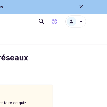
us
 réseaux
 faire ce quiz.