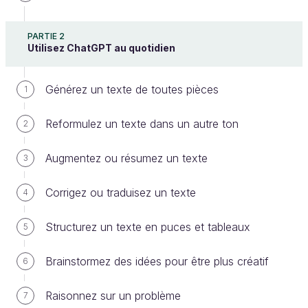
PARTIE 2
Utilisez ChatGPT au quotidien
Générez un texte de toutes pièces
1
Reformulez un texte dans un autre ton
Vous travaillez dans une équipe RH ? Les
2
ressources humaines peuvent largement bénéficier
Augmentez ou résumez un texte
3
de ChatGPT au quotidien pour être plus efficaces
dans leur travail. Cela permet d'alléger un certain
Corrigez ou traduisez un texte
4
nombre de tâches répétitives et fastidieuses.
Dans ce chapitre, je vous propose quelques idées
Structurez un texte en puces et tableaux
5
qui pourraient grandement vous aider au quotidien :
Brainstormez des idées pour être plus créatif
6
Générer des offres d'emploi
Pré-évaluer des candidatures
Raisonnez sur un problème
7