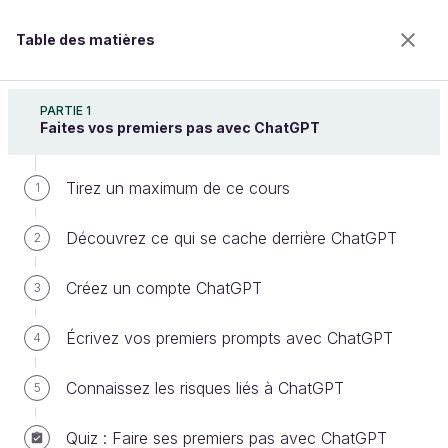
Table des matières
Utilisez ChatGPT pour améliorer votre productivité
PARTIE 1
Faites vos premiers pas avec ChatGPT
Tirez un maximum de ce cours
RH – Améliorez l'expérience des
1
employés avec ChatGPT
Découvrez ce qui se cache derrière ChatGPT
2
Créez un compte ChatGPT
3
Bienvenue sur l’école 100% en ligne des métiers qui
ont de l’avenir.
Écrivez vos premiers prompts avec ChatGPT
4
Bénéficiez gratuitement de toutes les fonctionnalités
de ce cours (quiz, vidéos, accès illimité à tous les
Connaissez les risques liés à ChatGPT
5
chapitres) avec un compte.
Créer un compte ou se connecter
Quiz : Faire ses premiers pas avec ChatGPT