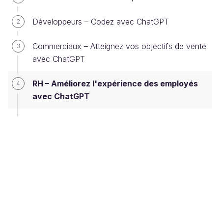
🤖 : "Bien sûr, voici votre offre d'emploi :
Développeurs – Codez avec ChatGPT
2
Titre du poste :
Gestionnaire des médias
sociaux
Commerciaux – Atteignez vos objectifs de vente
3
Entreprise :
TechStar, leader dans le domaine de
avec ChatGPT
la technologie spatiale, est passionné par
RH – Améliorez l'expérience des employés
l'exploration de l'espace et l'innovation
4
avec ChatGPT
technologique. Nous offrons un environnement
de travail stimulant où l'esprit d'équipe et le désir
d'innover sont au cœur de notre mission.
Responsabilités et tâches :
En tant que
Gestionnaire des médias sociaux, vous serez
responsable de la création et de la publication de
contenu attrayant sur nos plateformes de médias
sociaux, de l'engagement avec notre
communauté en ligne et de l'analyse des
performances de nos campagnes sur les réseaux