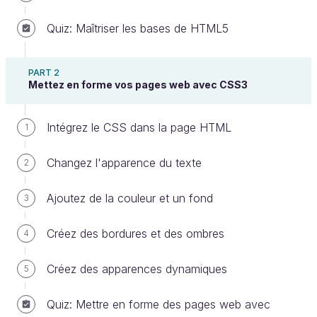
Quiz: Maîtriser les bases de HTML5
Appliquez une media query avec
PART 2
@media
Mettez en forme vos pages web avec CSS3
Les media queries sont des règles qui
Intégrez le CSS dans la page HTML
1
indiquent quand on doit appliquer des
Changez l'apparence du texte
2
propriétés CSS, en fonction de la taille de
l'écran sur lequel s'affiche le site web.
Ajoutez de la couleur et un fond
3
Créez des bordures et des ombres
4
Créez des apparences dynamiques
5
Quiz: Mettre en forme des pages web avec