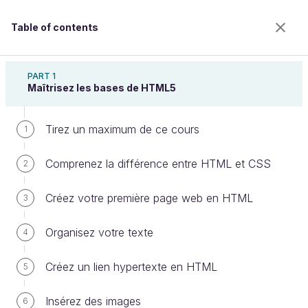
Table of contents
Créez votre site web avec HTML5 et CSS3
PART 1
Maîtrisez les bases de HTML5
Tirez un maximum de ce cours
Utilisez le responsive design avec
1
les Media Queries
Comprenez la différence entre HTML et CSS
2
Créez votre première page web en HTML
3
Welcome to the 100% online school for careers with
a future.
Organisez votre texte
4
Get free access to all the features of this course
(quizzes, videos, unlimited access to all chapters) by
Créez un lien hypertexte en HTML
5
creating an account.
Create an account or log in
Insérez des images
6