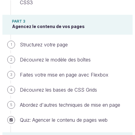
CSS3
PART 3
Agencez le contenu de vos pages
En fait, les maquettes pour les différentes versions
d'écrans sont conçues dès l'élaboration du design.
C'est-à-dire que la présentation du contenu va
Structurez votre page
1
changer :
Découvrez le modèle des boîtes
2
Faites votre mise en page avec Flexbox
3
Découvrez les bases de CSS Grids
4
Abordez d'autres techniques de mise en page
5
Quiz: Agencer le contenu de pages web
La présentation des blocs varie en fonction
de l'appareil utilisé