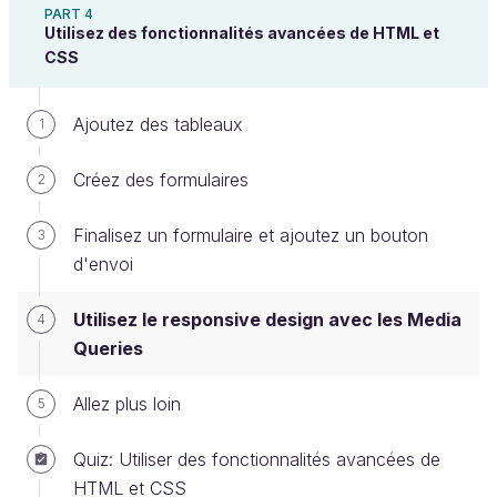
PART 4
Utilisez des fonctionnalités avancées de HTML et
Ok mais concrètement, comment on fait pour
CSS
écrire une
media query
?
Ajoutez des tableaux
1
La syntaxe est un peu particulière, mais rassurez-
vous si vous n'arrivez pas à vous en souvenir :
Créez des formulaires
2
vous pourrez toujours aller la chercher sur internet,
et la copier-coller.
Finalisez un formulaire et ajoutez un bouton
3
d'envoi
Voilà à quoi cela ressemble :
Utilisez le responsive design avec les Media
4
@
media
 screen and (max-width: 1200px) 
{
Queries
/* Insérez vos propriétés CSS ici, avec vos 
sélecteurs*/
}
Allez plus loin
5
Quiz: Utiliser des fonctionnalités avancées de
Les tailles que nous indiquons avec
HTML et CSS
ou
sont