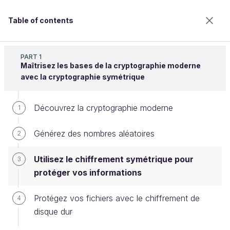
Table of contents
Sécurisez vos données avec la cryptographie
PART 1
Maîtrisez les bases de la cryptographie moderne
avec la cryptographie symétrique
Utilisez le chiffrement symétrique
Découvrez la cryptographie moderne
1
pour protéger vos informations
Générez des nombres aléatoires
2
Welcome to the 100% online school for careers with
Utilisez le chiffrement symétrique pour
3
a future.
protéger vos informations
Get free access to all the features of this course
(quizzes, videos, unlimited access to all chapters) by
Protégez vos fichiers avec le chiffrement de
4
creating an account.
disque dur
Create an account or log in