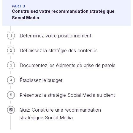
question : votre client a-t-il déjà une idée claire de
PART 3
Construisez votre recommandation stratégique
sa stratégie social media ?
Social Media
Si vous pouvez compléter la liste suivante…
Déterminez votre positionnement
1
des
objectifs SMART définis
;
des
plateformes
et/ou des
moyens
Définissez la stratégie des contenus
2
clairement identifiés ;
Documentez les éléments de prise de parole
des
KPI à suivre
.
3
Alors bingo, vous pouvez passer directement
à
Établissez le budget
4
l’étape suivante
.
Présentez la stratégie Social Media au client
5
Pourquoi est-il si important de définir des
Quiz: Construire une recommandation
objectifs si mon client n’en a pas formulé
stratégique Social Media
explicitement ?