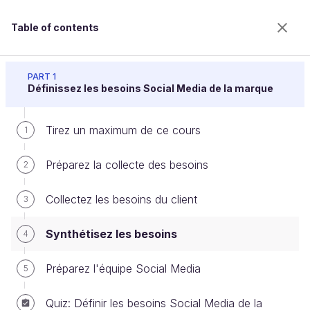
Table of contents
Construisez une stratégie Social Media
PART 1
Définissez les besoins Social Media de la marque
Tirez un maximum de ce cours
Synthétisez les besoins
1
Préparez la collecte des besoins
2
Welcome to the 100% online school for careers with
Collectez les besoins du client
3
a future.
Get free access to all the features of this course
Synthétisez les besoins
4
(quizzes, videos, unlimited access to all chapters) by
creating an account.
Préparez l'équipe Social Media
5
Create an account or log in
Quiz: Définir les besoins Social Media de la