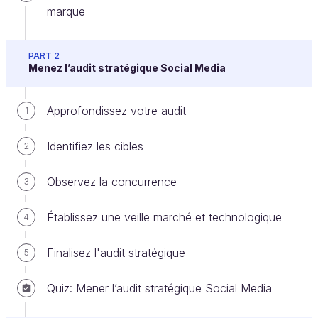
marque
PART 2
Menez l’audit stratégique Social Media
Votre entretien s’est bien déroulé et vous avez fait
bonne impression… Bravo !
Approfondissez votre audit
1
Votre prochaine mission consiste désormais à
Identifiez les cibles
2
reprendre vos notes
(issues de votre guide
d’entretien),
trier les informations
et
identifier
Observez la concurrence
3
clairement les besoins
de votre client.
Établissez une veille marché et technologique
4
Suivez le guide !
Finalisez l'audit stratégique
5
Compilez les informations
Quiz: Mener l’audit stratégique Social Media
Les
informations récoltées
durant cet entretien
doivent vous permettre de répondre à une première