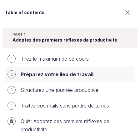
Table of contents
Gérez votre temps efficacement
PART 1
Adoptez des premiers réflexes de productivité
Tirez le maximum de ce cours
Préparez votre lieu de travail
1
Préparez votre lieu de travail
2
Welcome to the 100% online school for careers with
Structurez une journée productive
3
a future.
Get free access to all the features of this course
Traitez vos mails sans perdre de temps
4
(quizzes, videos, unlimited access to all chapters) by
creating an account.
Quiz: Adoptez des premiers réflexes de
Create an account or log in
productivité