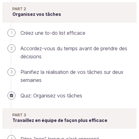
PART 2
Nous pouvons gagner du temps en rangeant notre
Organisez vos tâches
espace de travail. Nous commencerons par définir
un lieu dédié à l'efficacité, puis l'agencer de manière
Créez une to-do list efficace
1
à avoir tout ce qu'il nous faut pour bien travailler.
Accordez-vous du temps avant de prendre des
2
Nos sens sont toujours en éveil, et lorsque le besoin
décisions
de se concentrer arrive,
il ne faut pas être
interrompu
par le fait de chercher un stylo, un site
Planifiez la réalisation de vos tâches sur deux
3
d’information que l’on a vu la semaine dernière, le
semaines
dossier du client ou un numéro de téléphone
griffonné dans un coin.
Quiz: Organisez vos tâches
PART 3
Travaillez en équipe de façon plus efficace
1