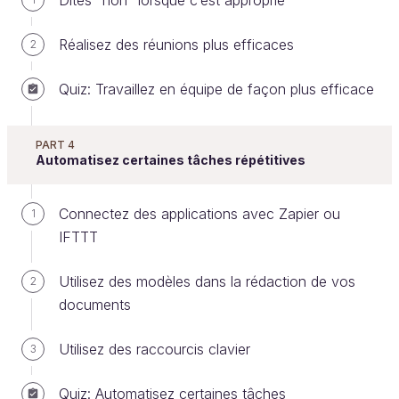
Dites “non” lorsque c’est approprié
Réalisez des réunions plus efficaces
2
Quiz: Travaillez en équipe de façon plus efficace
Prenez un bureau comme celui-ci... Difficile
d'en faire un lieu de travail efficace sans
appliquer des règles de rangement de
PART 4
l'espace.
Automatisez certaines tâches répétitives
Rangez votre bureau
Connectez des applications avec Zapier ou
1
L’entreprise
Toyota
avait inventé la
méthode des
IFTTT
5S
.
Utilisez des modèles dans la rédaction de vos
2
Seiri
– le rangement de l’espace
documents
Ce premier principe recommande de
supprimer
Utilisez des raccourcis clavier
3
l'inutile
de votre espace de travail. Alors, prenez
votre courage et triez, jetez, recyclez, archivez ce
Quiz: Automatisez certaines tâches