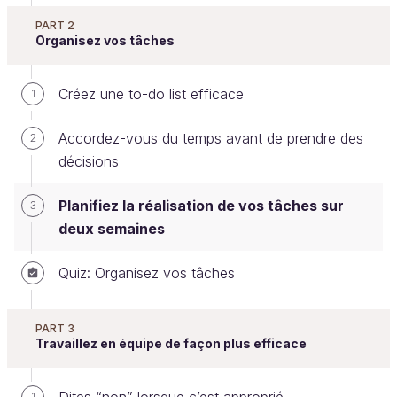
PART 2
Organisez vos tâches
Passons à présent à la gestion des tâches à plus
Créez une to-do list efficace
long terme.
1
Accordez-vous du temps avant de prendre des
2
"La différence entre un rêve et un projet, c’est
décisions
une date." –
Walt Disney
🏰
Planifiez la réalisation de vos tâches sur
3
Planifier nos tâches importantes sur 2 semaines
en
deux semaines
fonction de leurs degrés d’urgence
va nous
permettre d’avoir une vue d’ensemble de tout ce que
Quiz: Organisez vos tâches
nous avons à accomplir. Ainsi, nous éviterons de
nous rappeler à la dernière minute ce que nous
PART 3
avions à rendre, d’être en retard et du coup, d’être
Travaillez en équipe de façon plus efficace
sous pression avec du mauvais stress.
À présent, nous allons prendre des décisions et des
1