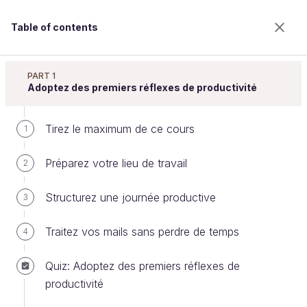
Table of contents
Gérez votre temps efficacement
PART 1
Adoptez des premiers réflexes de productivité
Tirez le maximum de ce cours
Planifiez la réalisation de vos
1
tâches sur deux semaines
Préparez votre lieu de travail
2
Structurez une journée productive
3
Welcome to the 100% online school for careers with
a future.
Traitez vos mails sans perdre de temps
4
Get free access to all the features of this course
(quizzes, videos, unlimited access to all chapters) by
Quiz: Adoptez des premiers réflexes de
creating an account.
productivité
Create an account or log in