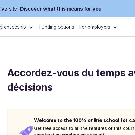
versity.
Discover what this means for you
prenticeship
For employers
Funding options
Accordez-vous du temps a
décisions
Welcome to the 100% online school for ca
Get free access to all the features of this cours
chapters) by creating an account.