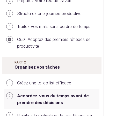
Préparez votre lieu de travail
2
Structurez une journée productive
3
Traitez vos mails sans perdre de temps
4
Quiz: Adoptez des premiers réflexes de
productivité
PART 2
Organisez vos tâches
Créez une to-do list efficace
1
Accordez-vous du temps avant de
2
prendre des décisions
Planifiez la réalisation de vos tâches sur
3