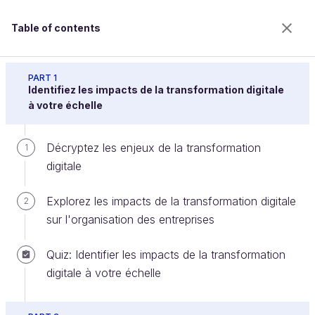
Table of contents
Assimilez les fondamentaux du digital en
entreprise
PART 1
Identifiez les impacts de la transformation digitale
à votre échelle
Prenez des décisions éclairées en
Décryptez les enjeux de la transformation
1
vous basant sur la data
digitale
Explorez les impacts de la transformation digitale
2
Welcome to the 100% online school for careers with
sur l'organisation des entreprises
a future.
Get free access to all the features of this course
Quiz: Identifier les impacts de la transformation
(quizzes, videos, unlimited access to all chapters) by
digitale à votre échelle
creating an account.
Create an account or log in