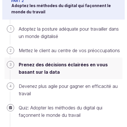
PART 2
Adoptez les méthodes du digital qui façonnent le
monde du travail
Vivez une journée dans la data !
Adoptez la posture adéquate pour travailler dans
1
un monde digitalisé
Pour commencer ce chapitre sur la data, je vous
propose de prendre un peu de recul sur une
Mettez le client au centre de vos préoccupations
2
journée… tout à fait banale pour la plupart d’entre
nous.
Prenez des décisions éclairées en vous
3
Ultra connecté, vous gérez votre vie active depuis
basant sur la data
votre téléphone et votre ordinateur. Vous êtes
présent sur Instagram, LinkedIn…. Au travail et à la
Devenez plus agile pour gagner en efficacité au
4
maison, vous utilisez beaucoup les outils de Google
travail
: votre navigateur (Chrome), votre moteur de
Quiz: Adopter les méthodes du digital qui
recherche, votre application de localisation avec
façonnent le monde du travail
Google Maps… mais aussi votre adresse e-mail et
votre agenda.