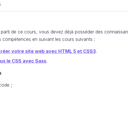
s
eur parti de ce cours, vous devez déjà posséder des connais
 compétences en suivant les cours suivants :
réer votre site web avec HTML 5 et CSS3
.
ous le CSS avec Sass
.
es
code ;