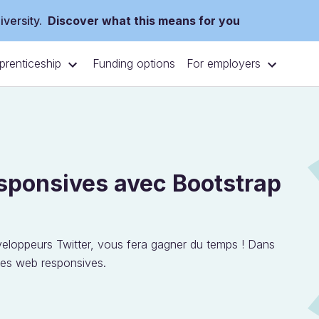
versity.
Discover what this means for you
prenticeship
For employers
Funding options
esponsives avec Bootstrap
eloppeurs Twitter, vous fera gagner du temps ! Dans
tes web responsives.