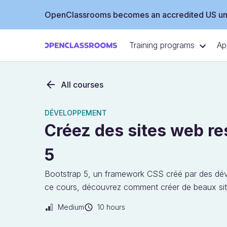
OpenClassrooms becomes an accredited US uni
Training programs
Ap
All courses
DÉVELOPPEMENT
Créez des sites web r
5
Bootstrap 5, un framework CSS créé par des dév
ce cours, découvrez comment créer de beaux si
Medium
10 hours