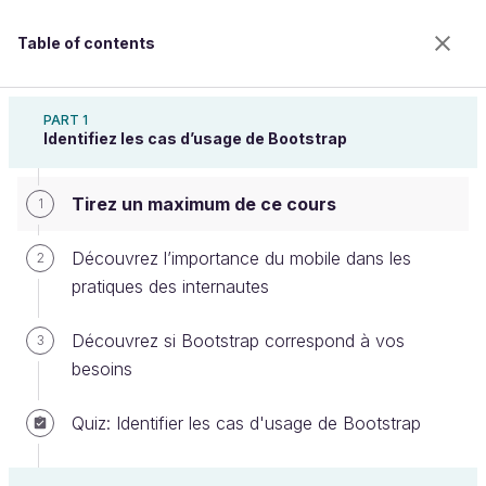
Table of contents
Créez des sites web responsives avec Bootstrap 5
PART 1
Identifiez les cas d’usage de Bootstrap
Tirez un maximum de ce cours
Tirez un maximum de ce cours
1
Découvrez l’importance du mobile dans les
2
pratiques des internautes
Welcome to the 100% online school for careers with
a future.
Découvrez si Bootstrap correspond à vos
3
Get free access to all the features of this course
besoins
(quizzes, videos, unlimited access to all chapters) by
creating an account.
Quiz: Identifier les cas d'usage de Bootstrap
Create an account or log in