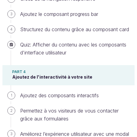
Dans ce cours, vous allez créer votre premier site
Ajoutez le composant progress bar
3
Internet portfolio avec Bootstrap 5.
Structurez du contenu grâce au composant card
4
Qu’est-ce qu’un site portfolio ?
Quiz: Afficher du contenu avec les composants
d'interface utilisateur
Un portfolio est un site web qui parle de vous ; c’est
en quelque sorte votre CV de développeur. Il vous
PART 4
permet de présenter vos différents projets, de
Ajoutez de l'interactivité à votre site
mettre en avant vos compétences et de montrer
votre personnalité au travers de votre site web.
Ajoutez des composants interactifs
1
Permettez à vos visiteurs de vous contacter
2
grâce aux formulaires
Améliorez l’expérience utilisateur avec une modal
3