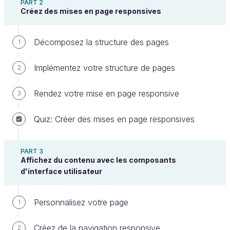
PART 2
Créez des mises en page responsives
Décomposez la structure des pages
1
Implémentez votre structure de pages
2
Comment tirer le meilleur parti de ce cours :
Rendez votre mise en page responsive
3
Lisez le
texte
pour apprendre à implémenter
les concepts.
Quiz: Créer des mises en page responsives
Pratiquez à l'aide d'
exemples
et d'
exercices
interactifs
.
PART 3
Suivez les
screencasts
pour corriger les
Affichez du contenu avec les composants
exercices.
d'interface utilisateur
Testez votre compréhension des concepts
Personnalisez votre page
clés via les
quiz
à la fin de chaque partie.
1
À vous de jouer !
Créez de la navigation responsive
2