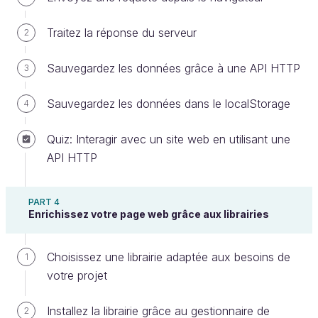
page web, construire une interface et en manipuler
les données. Nous découvrirons également
Traitez la réponse du serveur
2
comment utiliser des librairies pour rendre vos pages
web encore plus dynamiques.
Sauvegardez les données grâce à une API HTTP
3
Apprenez en pratiquant
Sauvegardez les données dans le localStorage
4
Quoi de mieux que la pratique pour approfondir
Quiz: Interagir avec un site web en utilisant une
votre maîtrise de JavaScript ? C’est ce que je vous
API HTTP
propose dans ce cours où vous aurez pour mission
de créer une nouvelle page web pour
Les Bonnes
Pièces
, un site de vente de pièces détachées
PART 4
Enrichissez votre page web grâce aux librairies
automobiles.
Choisissez une librairie adaptée aux besoins de
1
votre projet
Installez la librairie grâce au gestionnaire de
2