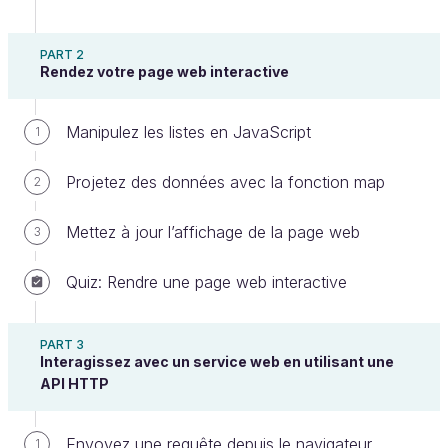
PART 2
Rendez votre page web interactive
Manipulez les listes en JavaScript
1
Bienvenue dans ce cours
Projetez des données avec la fonction map
2
Bonjour et bienvenue dans ce cours !
Mettez à jour l’affichage de la page web
3
Quiz: Rendre une page web interactive
Je suis Thomas, enseignant et développeur en
PART 3
Interagissez avec un service web en utilisant une
JavaScript, spécialisé en ingénierie logicielle. Je
API HTTP
vous accompagnerai tout au long de ce cours.
Ensemble, nous découvrirons comment créer une
Envoyez une requête depuis le navigateur
1