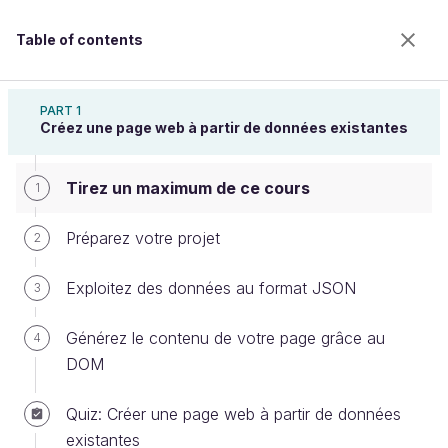
Table of contents
Créez des pages web dynamiques avec
JavaScript
PART 1
Créez une page web à partir de données existantes
Tirez un maximum de ce cours
Tirez un maximum de ce cours
1
Préparez votre projet
2
Welcome to the 100% online school for careers with
Exploitez des données au format JSON
3
a future.
Get free access to all the features of this course
Générez le contenu de votre page grâce au
4
(quizzes, videos, unlimited access to all chapters) by
DOM
creating an account.
Create an account or log in
Quiz: Créer une page web à partir de données
existantes