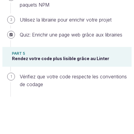
paquets NPM
Logo du site internet des Bonnes Pièces
Utilisez la librairie pour enrichir votre projet
3
Votre objectif ? Créer une interface web pour
visualiser, trier et ordonner les produits, et les
Quiz: Enrichir une page web grâce aux librairies
commentaires publiés par les internautes.
Utilisez les ressources à votre
PART 5
Rendez votre code plus lisible grâce au Linter
disposition
Vérifiez que votre code respecte les conventions
Pour tirer le maximum de ce cours, voici quelques
1
de codage
conseils :
visionnez les
vidéos
qui vous guideront pas à
pas dans les différentes étapes du cours ;
réalisez les
exercices
qui vous seront
proposés régulièrement dans le cours, et
profitez des corrigés écrits ou vidéo ;