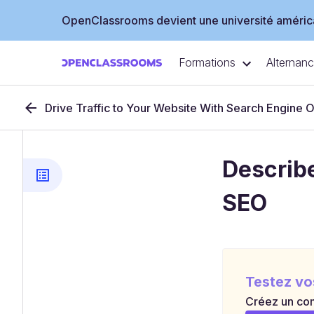
OpenClassrooms devient une université américa
Formations
Alternan
Drive Traffic to Your Website With Search Engine 
Describ
SEO
Testez vo
Créez un com