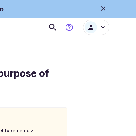
us
purpose of
 faire ce quiz.