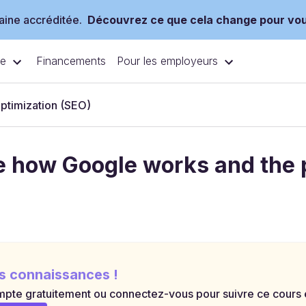
ine accréditée.
Découvrez ce que cela change pour vo
ce
Pour les employeurs
Financements
Optimization (SEO)
e how Google works and the 
s connaissances !
pte gratuitement ou connectez-vous pour suivre ce cours et