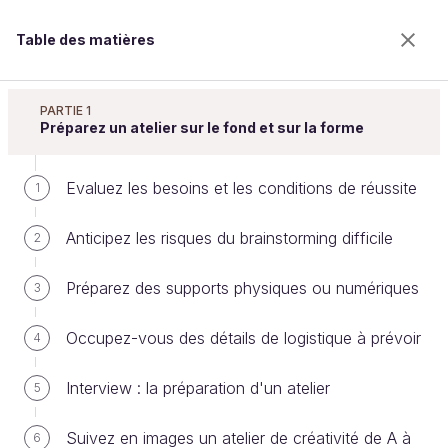
Table des matières
Animez un atelier de créativité
PARTIE 1
Préparez un atelier sur le fond et sur la forme
Evaluez les besoins et les conditions de réussite
Suivez et engagez les personnes
1
qui ont participé à l'atelier
Anticipez les risques du brainstorming difficile
2
Préparez des supports physiques ou numériques
3
Bienvenue sur l’école 100% en ligne des métiers qui
ont de l’avenir.
Occupez-vous des détails de logistique à prévoir
4
Bénéficiez gratuitement de toutes les fonctionnalités
de ce cours (quiz, vidéos, accès illimité à tous les
Interview : la préparation d'un atelier
5
chapitres) avec un compte.
Créer un compte ou se connecter
Suivez en images un atelier de créativité de A à
6