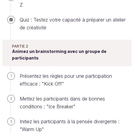
Z
Quiz : Testez votre capacité à préparer un atelier
Remerciez les participants
de créativité
Cela parait bête mais c'est très important.
PARTIE 2
Si vous comptez organiser d'autres ateliers, autant
Animez un brainstorming avec un groupe de
participants
que les anciens/futurs participants se sentent
valorisés et impliqués dans l'amélioration globale de
la structure dans laquelle ou pour laquelle vous
Présentez les règles pour une participation
1
travaillez.
efficace : "Kick Off"
J'envoie en général un mail chaleureux, ou une
Mettez les participants dans de bonnes
2
carte virtuelle.
conditions : "Ice Breaker"
Certains vont même jusqu'à remercier les
Initiez les participants à la pensée divergente :
3
participants avec des objets physiques : une carte
"Warm Up"
de remerciement envoyées par la poste ou donnée