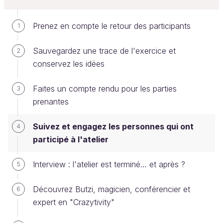
Prenez en compte le retour des participants
1
Sauvegardez une trace de l'exercice et
2
conservez les idées
J'ai fait ce certificat avec
le site Canva
.
Faites un compte rendu pour les parties
3
prenantes
Envoyez un questionnaire de
satisfaction
Suivez et engagez les personnes qui ont
4
participé à l'atelier
Vous pourriez donner un questionnaire de
satisfaction directement à la fin de l'atelier, mais je
Interview : l'atelier est terminé… et après ?
5
ne trouve pas que ce soit une bonne idée.
Découvrez Butzi, magicien, conférencier et
6
A la fin de l'atelier, les participants n'ont pas envie
expert en "Crazytivity"
de "travail en plus" et l'ambiance doit être à la
détente : ils ont beaucoup donné, il est temps pour