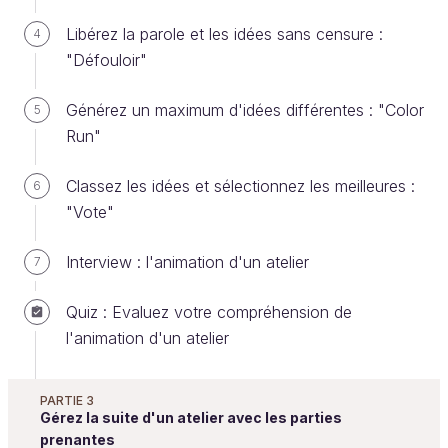
en main propre, des goodies, des bons de
Libérez la parole et les idées sans censure :
4
réductions, une boite de chocolats, un petit cadeau.
"Défouloir"
Faites comme il vous semble le mieux, et adaptez
Générez un maximum d'idées différentes : "Color
en fonction des situations.
5
Run"
Pour cet atelier, j'ai choisi de récompensé Nazli,
Christophe et Luc par un certificat qu'ils peuvent
Classez les idées et sélectionnez les meilleures :
6
garder en souvenir afin de se rappeler du chemin
"Vote"
qu'ils ont parcouru et qu'ils ont les ressources en
eux pour être créatifs et générer des idées en
Interview : l'animation d'un atelier
7
grande quantité.
Quiz : Evaluez votre compréhension de
l'animation d'un atelier
PARTIE 3
Gérez la suite d'un atelier avec les parties
prenantes