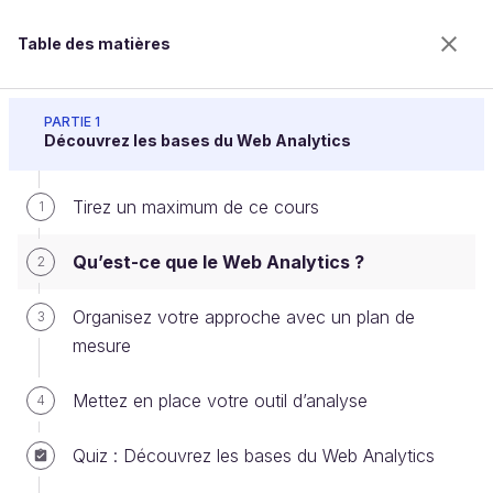
Table des matières
Comprenez votre audience avec Google Analytics
PARTIE 1
Découvrez les bases du Web Analytics
Tirez un maximum de ce cours
Qu’est-ce que le Web Analytics ?
1
Qu’est-ce que le Web Analytics ?
2
Bienvenue sur l’école 100% en ligne des métiers qui
Organisez votre approche avec un plan de
3
ont de l’avenir.
mesure
Bénéficiez gratuitement de toutes les fonctionnalités
de ce cours (quiz, vidéos, accès illimité à tous les
Mettez en place votre outil d’analyse
chapitres) avec un compte.
4
Créer un compte ou se connecter
Quiz : Découvrez les bases du Web Analytics