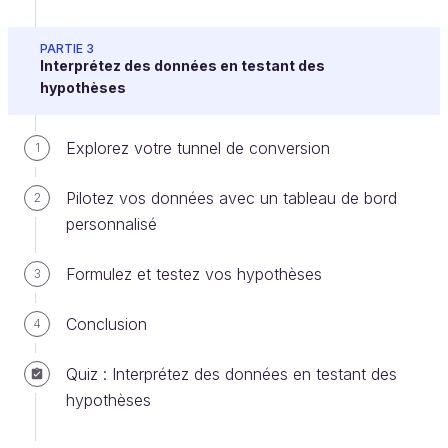
Vous avez vu les bases du Web Analytics, passons
maintenant à l’étape suivante pour structurer vos
PARTIE 3
objectifs avec un plan de mesure qui vous guidera
Interprétez des données en testant des
tout au long de l’analyse !
hypothèses
Avez-vous une suggestion pour nous ?
Explorez votre tunnel de conversion
1
Pilotez vos données avec un tableau de bord
2
Et si vous obteniez un diplôme
personnalisé
OpenClassrooms ?
Formulez et testez vos hypothèses
3
Formations jusqu’à 100 % financées
Date de début flexible
Conclusion
4
Projets professionnalisants
Quiz : Interprétez des données en testant des
Mentorat individuel
hypothèses
Trouvez la formation et le financement
faits pour vous