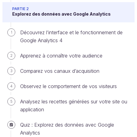
PARTIE 2
Dans cette vidéo, vous avez découvert que le Web
Explorez des données avec Google Analytics
Analytics est un outil essentiel pour comprendre le
comportement des utilisateurs sur votre site web.
Découvrez l’interface et le fonctionnement de
1
Vous avez appris qu’en mesurant les interactions
Google Analytics 4
des visiteurs, vous pouvez optimiser votre stratégie
marketing de manière continue.
Apprenez à connaître votre audience
2
En résumé
Comparez vos canaux d’acquisition
3
Le Web Analytics mesure les interactions des
Observez le comportement de vos visiteurs
4
utilisateurs avec votre site.
Il vous aide à identifier les comportements clés
Analysez les recettes générées sur votre site ou
5
pour optimiser vos actions marketing.
application
Google Analytics est l’un des outils principaux
Quiz : Explorez des données avec Google
pour analyser ces données.
Analytics