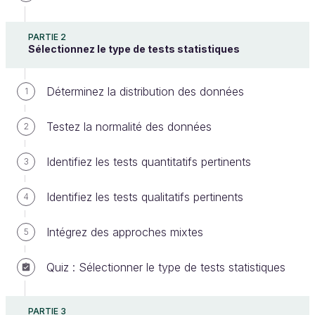
PARTIE 2
Sélectionnez le type de tests statistiques
Continuons à mettre en pratique tout ce que nous
Déterminez la distribution des données
1
avons vu à travers, cette fois, le test T et le test
Testez la normalité des données
d’ANOVA. June vous a demandé de comparer la
2
satisfaction client et la saison d’un côté et la
Identifiez les tests quantitatifs pertinents
3
satisfaction client avec le type de voyage de l’autre.
Testez les relations avec le Test T
Identifiez les tests qualitatifs pertinents
4
Intégrez des approches mixtes
5
Rappel des conditions :
Quiz : Sélectionner le type de tests statistiques
Les données doivent être
indépendantes.
Il ne peut y avoir uniquement que deux
PARTIE 3