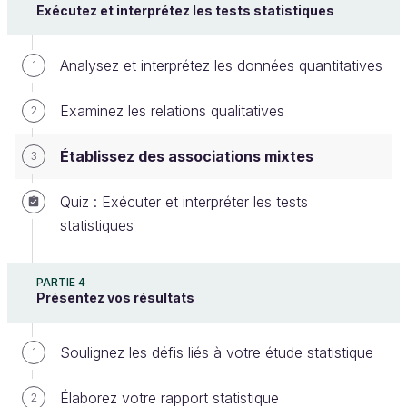
Exécutez et interprétez les tests statistiques
groupes à comparer.
Les deux groupes doivent suivre une
distribution normale.
Analysez et interprétez les données quantitatives
1
Les variances des deux groupes doivent
être égales.
Examinez les relations qualitatives
2
Établissez des associations mixtes
3
Pour exécuter le test T, il faut suivre les étapes
suivantes.
Quiz : Exécuter et interpréter les tests
statistiques
À partir de “Données clients VertiGo
nettoyées”, concentrez-vous sur les
évaluations des clients de l’agence VertiGo par
PARTIE 4
Présentez vos résultats
saison de voyage.
Filtrez les données. Nous allons comparer
Soulignez les défis liés à votre étude statistique
1
uniquement les saisons été et hiver.
Visualisez les différences entre les évaluations
Élaborez votre rapport statistique
2