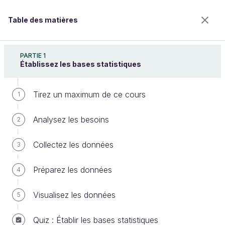
Table des matières
Explorez les tests statistiques
PARTIE 1
Établissez les bases statistiques
Tirez un maximum de ce cours
Établissez des associations mixtes
1
Analysez les besoins
2
Bienvenue sur l’école 100% en ligne des métiers qui
Collectez les données
3
ont de l’avenir.
Bénéficiez gratuitement de toutes les fonctionnalités
Préparez les données
4
de ce cours (quiz, vidéos, accès illimité à tous les
chapitres) avec un compte.
Visualisez les données
5
Créer un compte ou se connecter
Quiz : Établir les bases statistiques