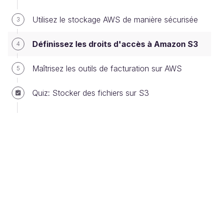
à caractère personnel. Vous seriez tenu pour
responsable en cas de mauvaise
Utilisez le stockage AWS de manière sécurisée
3
configuration, notamment depuis la
règlementation européenne sur les données
Définissez les droits d'accès à Amazon S3
4
(voir
RGPD
).
Maîtrisez les outils de facturation sur AWS
5
Définissez les différents types de
policy
Quiz: Stocker des fichiers sur S3
Les droits d'accès à un bucket et à ses fichiers sont
déterminés par un processus assez complexe
de
politiques
. Je vais tenter de vous le simplifier. 😜
Il y a 2 types de règles :
politique IAM qu’on a vue dans le chapitre
précédent. Elle définit ce qu'un utilisateur a le
droit de faire ;