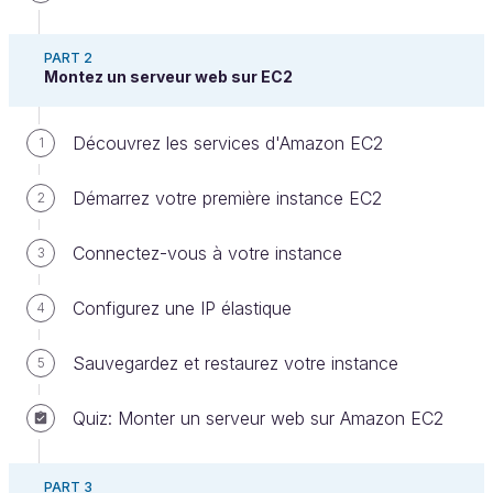
PART 2
Montez un serveur web sur EC2
Comme vous l'avez vu, sur le papier AmazonS3 est
très simple :
Découvrez les services d'Amazon EC2
1
on peut stocker des fichiers dans des buckets
;
Démarrez votre première instance EC2
2
on peut lire et télécharger ces fichiers sur
Connectez-vous à votre instance
3
Internet.
Lorsqu'il est couplé au service IAM, on peut définir
Configurez une IP élastique
4
qui a le droit de lire des buckets, télécharger les
fichiers, etc.
Sauvegardez et restaurez votre instance
5
Sauf que ce n’est jamais aussi simple…
Quiz: Monter un serveur web sur Amazon EC2
Bien qu’IAM soit en effet le service central qui régit
les droits d’accès sur AWS., certains services tels
PART 3