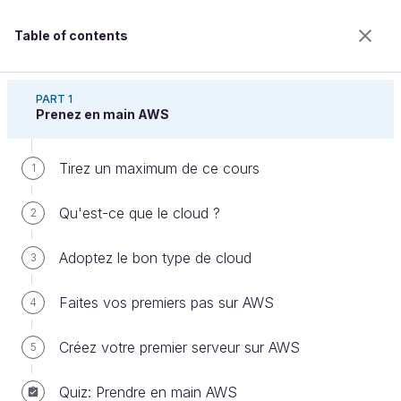
Table of contents
Découvrez le cloud avec Amazon Web Services
PART 1
Prenez en main AWS
Tirez un maximum de ce cours
Définissez les droits d'accès à
1
Amazon S3
Qu'est-ce que le cloud ?
2
Adoptez le bon type de cloud
3
Welcome to the 100% online school for careers with
a future.
Faites vos premiers pas sur AWS
4
Get free access to all the features of this course
(quizzes, videos, unlimited access to all chapters) by
Créez votre premier serveur sur AWS
5
creating an account.
Create an account or log in
Quiz: Prendre en main AWS