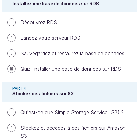
Installez une base de données sur RDS
qu'Amazon S3 offrent également la possibilité de
définir des droits d’accès, en complément des
politiques du service IAM.
Découvrez RDS
1
C’est là que cela devient intéressant.
Lancez votre serveur RDS
2
La gestion des droits sur Amazon S3 est un
Sauvegardez et restaurez la base de données
3
véritable sujet d’actualité. Ceux qui ont laissé des
buckets ouverts alors qu'ils y stockaient des
Quiz: Installer une base de données sur RDS
données personnelles s'en sont mordu les doigts.
Cela arrive plus souvent qu'on ne le pense.
PART 4
Stockez des fichiers sur S3
Le sujet étant vaste, je vous proposerai ici
juste une introduction aux droits d'accès avec
Qu'est-ce que Simple Storage Service (S3) ?
1
Amazon S3. Je vous encourage
fortement
à
vous renseigner plus sur les droits d'accès, si
Stockez et accédez à des fichiers sur Amazon
2
vous vous mettez à stocker des informations
S3