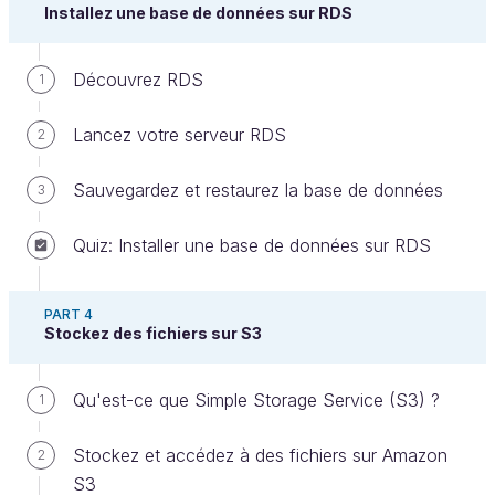
construire une architecture logicielle plus complexe
Installez une base de données sur RDS
à base de multiples serveurs.
Découvrez RDS
1
Découvrez le plan du cours
Lancez votre serveur RDS
2
Amazon Web Services possède de nombreux
avantages, mais c’est souvent difficile de s’y
Sauvegardez et restaurez la base de données
3
retrouver tant il y a de services.
Dans la première partie, vous découvrirez les
Quiz: Installer une base de données sur RDS
principaux services AWS, et vous créerez votre
premier serveur.
PART 4
Stockez des fichiers sur S3
Ensuite, dans la seconde partie du cours, vous
utiliserez EC2 pour monter un serveur web, avant de
Qu'est-ce que Simple Storage Service (S3) ?
1
vous attaquer en troisième partie à l'installation
d’une base de données sur RDS.
Stockez et accédez à des fichiers sur Amazon
2
Pour finir, dans la dernière partie, vous explorerez le
S3