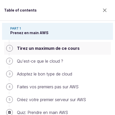
Table of contents
Découvrez le cloud avec Amazon Web Services
PART 1
Prenez en main AWS
Tirez un maximum de ce cours
Tirez un maximum de ce cours
1
Qu'est-ce que le cloud ?
2
Welcome to the 100% online school for careers with
Adoptez le bon type de cloud
3
a future.
Get free access to all the features of this course
Faites vos premiers pas sur AWS
4
(quizzes, videos, unlimited access to all chapters) by
creating an account.
Créez votre premier serveur sur AWS
5
Create an account or log in
Quiz: Prendre en main AWS