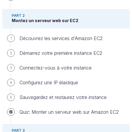
PART 2
Montez un serveur web sur EC2
Découvrez les services d'Amazon EC2
1
Introduction
Démarrez votre première instance EC2
2
Bonjour et bienvenue dans ce cours consacré à
Amazon Web Services.
Connectez-vous à votre instance
3
Dans ce cours, vous allez découvrir les
bonnes
Configurez une IP élastique
4
pratiques
et les
connaissances
fondamentales
qui vous aideront à prendre en
Sauvegardez et restaurez votre instance
5
main les services essentiels d’AWS. Vous apprendrez
à exploiter leur flexibilité afin de minimiser vos coûts
Quiz: Monter un serveur web sur Amazon EC2
de gestion et obtenir une stabilité durable, que ce
soit pour développer votre site web, ou bien
PART 3