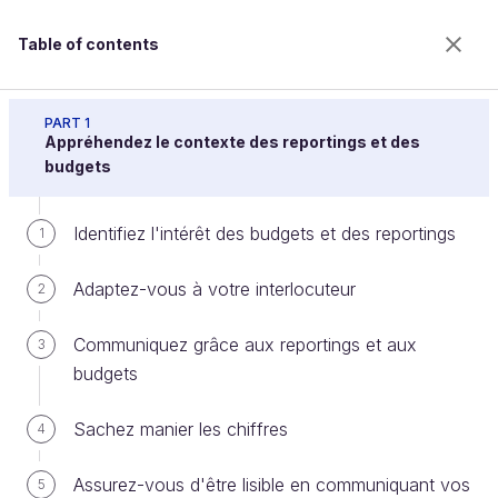
Table of contents
Réalisez des reportings et des budgets pour
convaincre
PART 1
Appréhendez le contexte des reportings et des
budgets
Questionnez la notion de la
Identifiez l'intérêt des budgets et des reportings
1
rentabilité
Adaptez-vous à votre interlocuteur
2
Welcome to the 100% online school for careers with
Communiquez grâce aux reportings et aux
3
a future.
budgets
Get free access to all the features of this course
(quizzes, videos, unlimited access to all chapters) by
Sachez manier les chiffres
4
creating an account.
Create an account or log in
Assurez-vous d'être lisible en communiquant vos
5