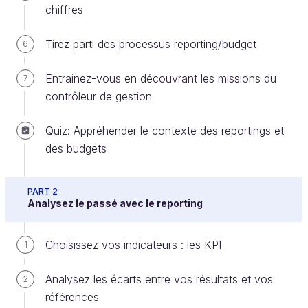
chiffres
Tirez parti des processus reporting/budget
6
La rentabilité vise à
évaluer l’efficacité
économique d’une activité
, c’est donc une notion
Entrainez-vous en découvrant les missions du
7
au cœur du reporting. Mais j’aimerais m’y arrêter un
contrôleur de gestion
moment parce que c’est une
notion très
trompeuse
.
Quiz: Appréhender le contexte des reportings et
des budgets
Tout le monde parle de rentabilité, ou de
marge, mais souvent dans des sens différents.
PART 2
Analysez le passé avec le reporting
C’est un cas typique où il faut être
particulièrement rigoureux dans la
définition des termes
pour éviter les risques
Choisissez vos indicateurs : les KPI
1
de malentendu ou, pire, des erreurs d’analyse
catastrophiques.
Analysez les écarts entre vos résultats et vos
2
références