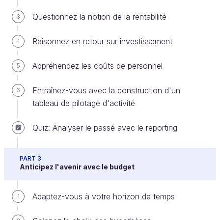
Questionnez la notion de la rentabilité
3
Le modèle de projection répond en plus à une
Raisonnez en retour sur investissement
4
exigence de cohérence interne. Cela signifie
que
les résultats doivent découler
Appréhendez les coûts de personnel
5
logiquement des hypothèses, en passant
par les calculs
.
Entraînez-vous avec la construction d'un
6
tableau de pilotage d'activité
Cela va vous demander une certaine rigueur :
Quiz: Analyser le passé avec le reporting
Vous devrez
veiller à ce que toutes les
conséquences significatives de la
modification d’une hypothèse soient
PART 3
Anticipez l'avenir avec le budget
répercutées dans votre modèle
.
Par exemple, si vous modifiez votre hypothèse
Adaptez-vous à votre horizon de temps
1
de nombre de produits vendus, il faut que votre