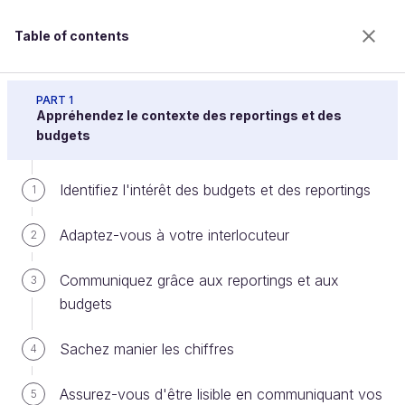
Table of contents
Réalisez des reportings et des budgets pour
convaincre
PART 1
Appréhendez le contexte des reportings et des
budgets
Construisez un modèle de
Identifiez l'intérêt des budgets et des reportings
1
projection
Adaptez-vous à votre interlocuteur
2
Welcome to the 100% online school for careers with
Communiquez grâce aux reportings et aux
3
a future.
budgets
Get free access to all the features of this course
(quizzes, videos, unlimited access to all chapters) by
Sachez manier les chiffres
4
creating an account.
Create an account or log in
Assurez-vous d'être lisible en communiquant vos
5