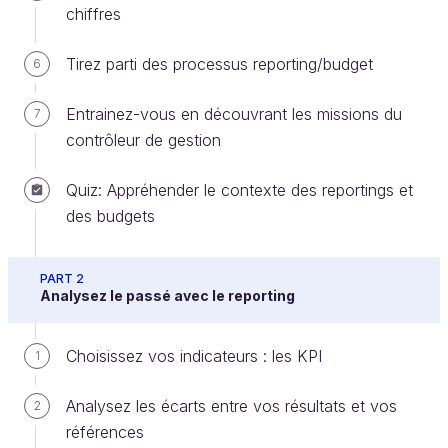
chiffres
Tirez parti des processus reporting/budget
6
Maintenant que nous sommes au clair sur l’horizon
de projection et sur le choix des hypothèses, il ne
Entrainez-vous en découvrant les missions du
7
nous reste plus qu’à construire
un modèle
.
contrôleur de gestion
Qu’est-ce qu’un modèle ? En fait, c’est très simple :
Quiz: Appréhender le contexte des reportings et
c’est un outil,
généralement un classeur Excel,
qui
des budgets
calcule et présente des projections à partir
d’un jeu d’hypothèses
.
PART 2
Il répond aux exigences déjà vues pour tous les
Analysez le passé avec le reporting
fichiers Excel. En particulier, il demande de
distinguer, de la manière la plus claire possible, des
Choisissez vos indicateurs : les KPI
1
onglets d’hypothèses, des onglets de calculs et des
onglets de résultats.
Analysez les écarts entre vos résultats et vos
2
références
La cohérence du modèle