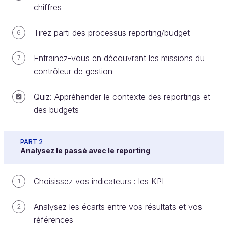
chiffres
Create an account or log in
Tirez parti des processus reporting/budget
6
Entrainez-vous en découvrant les missions du
7
contrôleur de gestion
Quiz: Appréhender le contexte des reportings et
des budgets
A vous de jouer !
Après avoir participé à différentes missions pour
PART 2
Analysez le passé avec le reporting
TechSkillZ dans la première partie du cours, votre
directeur financier vous positionne sur d'autres
problématiques à résoudre dans le cadre de votre
Choisissez vos indicateurs : les KPI
1
poste de contrôleur de gestion.
Analysez les écarts entre vos résultats et vos
2
références
Pour ce cas pratique, il vous sera