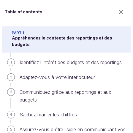
Table of contents
Réalisez des reportings et des budgets pour
convaincre
PART 1
Appréhendez le contexte des reportings et des
budgets
Entraînez-vous avec la
Identifiez l'intérêt des budgets et des reportings
1
construction d'un tableau de
Adaptez-vous à votre interlocuteur
pilotage d'activité
2
Communiquez grâce aux reportings et aux
3
budgets
Welcome to the 100% online school for careers with
a future.
Sachez manier les chiffres
4
Get free access to all the features of this course
(quizzes, videos, unlimited access to all chapters) by
Assurez-vous d'être lisible en communiquant vos
creating an account.
5