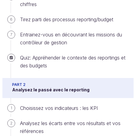
chiffres
Tirez parti des processus reporting/budget
6
Je voudrais terminer cette partie du cours par un
focus sur les coûts de personnel. Le sujet mérite
Entrainez-vous en découvrant les missions du
7
que l’on s’y arrête d’abord parce qu’il représente le
contrôleur de gestion
plus souvent une part très significative des coûts de
l’entreprise. De plus, il demande une attention
Quiz: Appréhender le contexte des reportings et
particulière sur plusieurs points :
des budgets
attention à la prise en compte de
tous les
coûts et de tous les allègements
;
PART 2
Analysez le passé avec le reporting
attention à la
durée du travail
, qui peut
fausser certaines comparaisons ;
Choisissez vos indicateurs : les KPI
1
attention enfin au
suivi analytique des
temps
.
Analysez les écarts entre vos résultats et vos
2
références
Prenez tous les éléments en compte