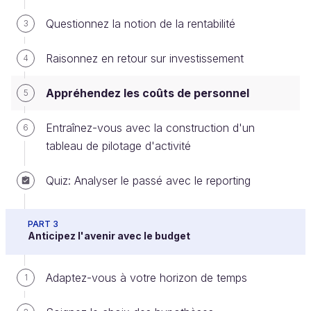
Questionnez la notion de la rentabilité
3
Les coûts de personnel comprennent les
rémunérations versées aux dirigeants et aux
Raisonnez en retour sur investissement
4
salariés, les charges sociales salariales et les
charges patronales. Vous pouvez récupérer le détail
Appréhendez les coûts de personnel
5
de ces éléments dans le
journal des salaires
.
Entraînez-vous avec la construction d'un
6
tableau de pilotage d'activité
Mais attention :
certains coûts liés aux
salaires n’apparaissent pas dans ce
Quiz: Analyser le passé avec le reporting
journal
.
C’est le cas de la taxe d’apprentissage ou de la
PART 3
Anticipez l'avenir avec le budget
contribution formation professionnelle, par exemple.
Elles n’apparaissent pas sur les bulletins de salaire,
mais ce sont bien des coûts salariaux à réintégrer.
Adaptez-vous à votre horizon de temps
1
Il y a beaucoup plus significatif.