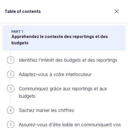
Table of contents
Réalisez des reportings et des budgets pour
convaincre
PART 1
Appréhendez le contexte des reportings et des
budgets
Appréhendez les coûts de
Identifiez l'intérêt des budgets et des reportings
1
personnel
Adaptez-vous à votre interlocuteur
2
Welcome to the 100% online school for careers with
Communiquez grâce aux reportings et aux
3
a future.
budgets
Get free access to all the features of this course
(quizzes, videos, unlimited access to all chapters) by
Sachez manier les chiffres
4
creating an account.
Create an account or log in
Assurez-vous d'être lisible en communiquant vos
5