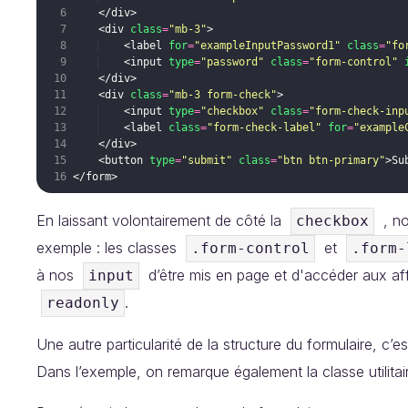
</
div
>
<
div
class
=
"mb-3"
>
<
label
for
=
"exampleInputPassword1"
class
=
"fo
<
input
type
=
"password"
class
=
"form-control"
</
div
>
<
div
class
=
"mb-3 form-check"
>
<
input
type
=
"checkbox"
class
=
"form-check-inp
<
label
class
=
"form-check-label"
for
=
"example
</
div
>
<
button
type
=
"submit"
class
=
"btn btn-primary"
>
Su
</
form
>
En laissant volontairement de côté la
, no
checkbox
exemple : les classes
et
.form-control
.form-
à nos
d’être mis en page et d'accéder aux affi
input
.
readonly
Une autre particularité de la structure du formulaire, c’es
Dans l’exemple, on remarque également la classe utilita