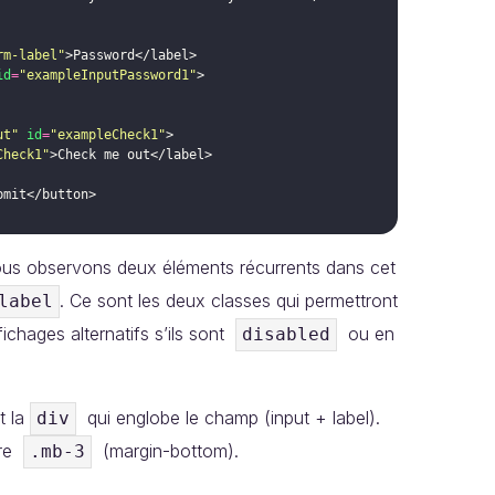
rm-label"
>
Password
</
label
>
id
=
"exampleInputPassword1"
>
ut"
id
=
"exampleCheck1"
>
Check1"
>
Check me out
</
label
>
bmit
</
button
>
us observons deux éléments récurrents dans cet
. Ce sont les deux classes qui permettront
label
chages alternatifs s’ils sont
ou en
disabled
t la
qui englobe le champ (input + label).
div
ire
(margin-bottom).
.mb-3