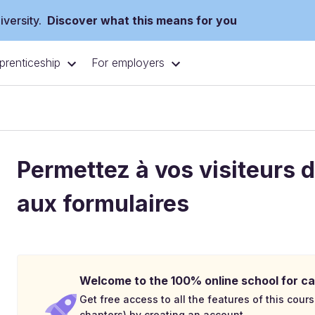
versity.
Discover what this means for you
prenticeship
For employers
Permettez à vos visiteurs 
aux formulaires
Welcome to the 100% online school for ca
Get free access to all the features of this cours
chapters) by creating an account.