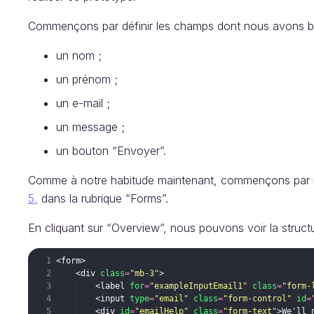
Commençons par définir les champs dont nous avons b
un nom ;
un prénom ;
un e-mail ;
un message ;
un bouton “Envoyer”.
Comme à notre habitude maintenant, commençons par n
5,
dans la rubrique “Forms”.
En cliquant sur “Overview”, nous pouvons voir la structu
<
form
>
<
div
class
=
"mb-3"
>
<
label
for
=
"exampleInputEmail1"
class
=
"form-
<
input
type
=
"email"
class
=
"form-control"
id
=
<
div
id
=
"emailHelp"
class
=
"form-text"
>
We'll 