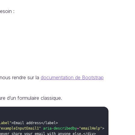
esoin :
ous rendre sur la
documentation de Bootstrap
re d’un formulaire classique.
label"
>
Email address
</
label
>
"exampleInputEmail1"
aria-describedby
=
"emailHelp"
>
never share your email with anyone else.
</
div
>