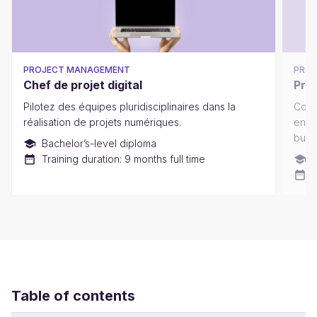
PROJECT MANAGEMENT
PRO
Chef de projet digital
Pro
Pilotez des équipes pluridisciplinaires dans la
Cond
réalisation de projets numériques.
en c
busi
Bachelor’s-level diploma
Training duration: 9 months full time
M
T
Table of contents