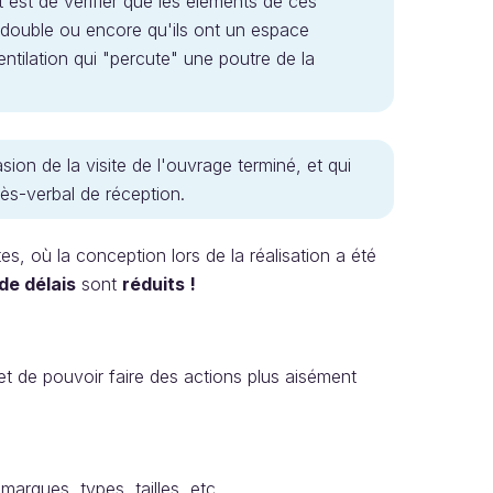
t est de vérifier que les éléments de ces
double ou encore qu'ils ont un espace
entilation qui "percute" une poutre de la
on de la visite de l'ouvrage terminé, et qui
ès-verbal de réception.
es, où la conception lors de la réalisation a été
de délais
sont
réduits !
t de pouvoir faire des actions plus aisément
marques, types, tailles, etc.