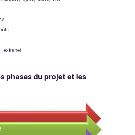
nce
coûts
t, extranet
s phases du projet et les