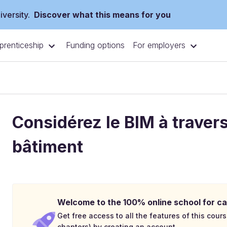
versity.
Discover what this means for you
prenticeship
For employers
Funding options
Considérez le BIM à travers
bâtiment
Welcome to the 100% online school for ca
Get free access to all the features of this cours
chapters) by creating an account.