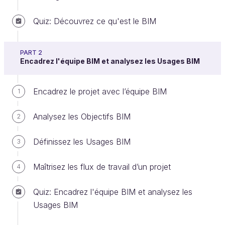
Quiz: Découvrez ce qu'est le BIM
La convention de nommage
PART 2
Encadrez l'équipe BIM et analysez les Usages BIM
Travailler en mode collaboratif implique une
multiplication des
échanges de données
entre
Encadrez le projet avec l’équipe BIM
acteurs, de la
conception
à la
déconstruction
du
1
bâtiment. Chacun a son propre vocabulaire, sa
Analysez les Objectifs BIM
2
propre sémantique pour décrire les espaces et
éléments qui composent le bâtiment. Il est donc
Définissez les Usages BIM
3
essentiel de mettre en place, dès le début d’un
projet, un système de
codification
standardisé qui
Maîtrisez les flux de travail d’un projet
4
joue le rôle de référentiel commun.
Suivant le système de classification retenu, la
Quiz: Encadrez l'équipe BIM et analysez les
convention de nommage sera étroitement liée.
Usages BIM