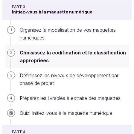
Si aucune classification n'est retenue, nous
PART 3
pourrons mettre en place une
codification
Initiez-vous à la maquette numérique
adaptée
pour le projet, que chacun sera tenu de
suivre, le but étant bien entendu que tout le monde
Organisez la modélisation de vos maquettes
1
parle le même langage.
numériques
Le nommage des documents devra aussi avoir une
codification commune afin de pouvoir retrouver et
Choisissez la codification et la classification
2
suivre (en fonction des indices) les documents sur
appropriées
la GED ou le CDE.
Définissez les niveaux de développement par
3
La convention de nommage d'un document pourra
phase de projet
être une succession de codes qui seront regroupés
dans un
tableau exhaustif
dans la convention.
Préparez les livrables à extraire des maquettes
4
Nous pourrons ainsi avoir dans le nom d'un
Quiz: Initiez-vous à la maquette numérique
document :
Le projet
PART 4