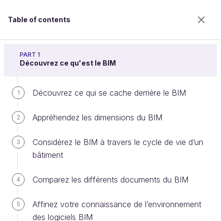
Table of contents
Découvrez les fondamentaux du BIM
PART 1
Découvrez ce qu'est le BIM
Découvrez ce qui se cache derrière le BIM
Choisissez la codification et la
1
classification appropriées
Appréhendez les dimensions du BIM
2
Considérez le BIM à travers le cycle de vie d’un
3
Welcome to the 100% online school for careers with
bâtiment
a future.
Get free access to all the features of this course
Comparez les différents documents du BIM
4
(quizzes, videos, unlimited access to all chapters) by
creating an account.
Affinez votre connaissance de l’environnement
5
Create an account or log in
des logiciels BIM