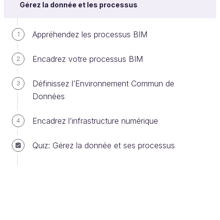
Gérez la donnée et les processus
Le sous-projet
La phase
Appréhendez les processus BIM
1
L'émetteur
Le numéro du lot
Encadrez votre processus BIM
2
Le niveau
Définissez l’Environnement Commun de
3
Le type de document
Données
Le format
Encadrez l’infrastructure numérique
4
Le numéro d'ordre
L'indice
Quiz: Gérez la donnée et ses processus
Les systèmes de classification
Un système de classification standardisé consiste
en une hiérarchisation des
objets physiques
(éléments, espaces, produits) et
immatériels