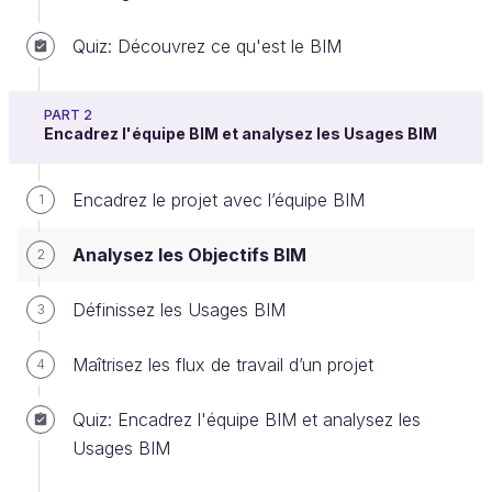
Quiz: Découvrez ce qu'est le BIM
Pourquoi définir des Objectifs BIM ?
Pour chaque projet, il est primordial de définir une
PART 2
liste des principaux objectifs que le donneur d’ordre
Encadrez l'équipe BIM et analysez les Usages BIM
souhaite atteindre.
Encadrez le projet avec l’équipe BIM
1
Sans objectifs clairs et définis, il est difficile de
garantir la
qualité du processus BIM,
car tout
Analysez les Objectifs BIM
2
découle des
objectifs
de la maîtrise d’ouvrage. En
effet, ces objectifs sont ensuite définis en
Usages
Définissez les Usages BIM
3
BIM
desquels découleront les flux de travail
(workflows) appropriés.
Maîtrisez les flux de travail d’un projet
4
La
Convention BIM
est élaborée pour satisfaire
Quiz: Encadrez l'équipe BIM et analysez les
aux exigences du projet. Elle doit être conforme au
Usages BIM
programme rendu obligatoire par le contrat du
marché.