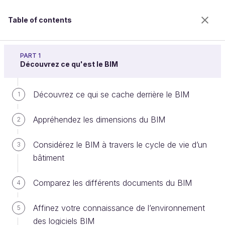
Table of contents
Découvrez les fondamentaux du BIM
PART 1
Découvrez ce qu'est le BIM
Découvrez ce qui se cache derrière le BIM
Analysez les Objectifs BIM
1
Appréhendez les dimensions du BIM
2
Welcome to the 100% online school for careers with
Considérez le BIM à travers le cycle de vie d’un
3
a future.
bâtiment
Get free access to all the features of this course
(quizzes, videos, unlimited access to all chapters) by
Comparez les différents documents du BIM
creating an account.
4
Create an account or log in
Affinez votre connaissance de l’environnement
5
des logiciels BIM