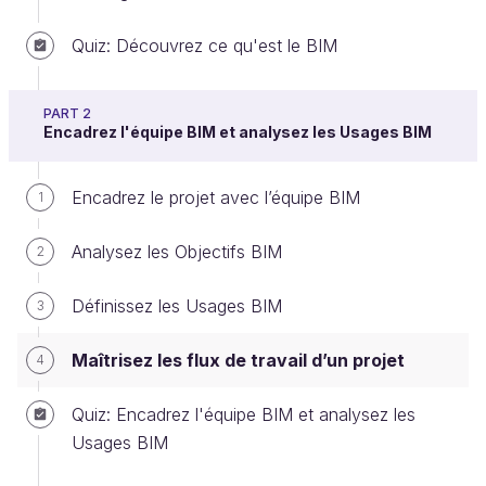
Quiz: Découvrez ce qu'est le BIM
Pour travailler de façon collaborative avec tous les
intervenants d’un projet autour de maquettes
PART 2
Encadrez l'équipe BIM et analysez les Usages BIM
numériques, il faut déterminer, à chaque phase et à
chaque échange du projet, les
informations
Encadrez le projet avec l’équipe BIM
1
nécessaires
pour un cas d’usage identifié. Il s'agit
de :
Analysez les Objectifs BIM
2
la visualisation ;
Définissez les Usages BIM
3
la détection de conflits (clash) ;
les pièces écrites pour le DCE ;
Maîtrisez les flux de travail d’un projet
4
le livrable pour DOE…
Quiz: Encadrez l'équipe BIM et analysez les
Par exemple, si l'objectif de la MOA est d'avoir une
Usages BIM
maquette pour commercialiser un immeuble de