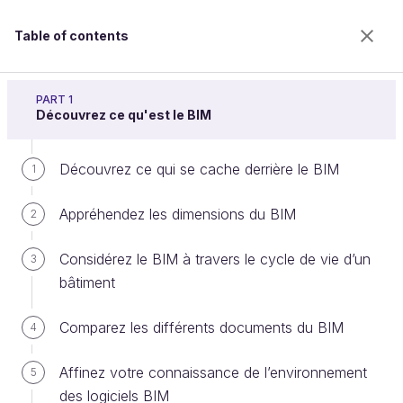
Table of contents
Découvrez les fondamentaux du BIM
PART 1
Découvrez ce qu'est le BIM
Découvrez ce qui se cache derrière le BIM
Maîtrisez les flux de travail d’un
1
projet
Appréhendez les dimensions du BIM
2
Considérez le BIM à travers le cycle de vie d’un
3
Welcome to the 100% online school for careers with
bâtiment
a future.
Get free access to all the features of this course
Comparez les différents documents du BIM
4
(quizzes, videos, unlimited access to all chapters) by
creating an account.
Affinez votre connaissance de l’environnement
5
Create an account or log in
des logiciels BIM