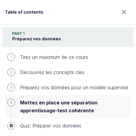
Table of contents
Maîtrisez l'apprentissage supervisé
PART 1
Préparez vos données
Tirez un maximum de ce cours
Mettez en place une séparation
1
apprentissage-test cohérente
Découvrez les concepts clés
2
Préparez vos données pour un modèle supervisé
3
Welcome to the 100% online school for careers with
a future.
Mettez en place une séparation
4
Get free access to all the features of this course
apprentissage-test cohérente
(quizzes, videos, unlimited access to all chapters) by
creating an account.
Quiz: Préparer vos données
Create an account or log in