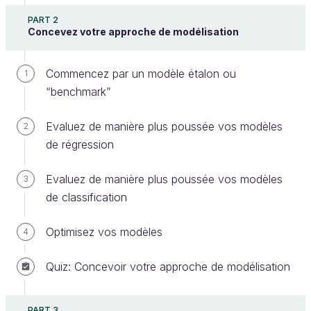
PART 2
Concevez votre approche de modélisation
Commencez par un modèle étalon ou
1
“benchmark”
Plusieurs Data Scientists/ML Engineers débutants se
Evaluez de manière plus poussée vos modèles
2
précipitent vers une séparation Train-Test (ou Train -
de régression
Test Split en anglais) basique, sans ajustements,
pour évaluer leur approche supervisée et conclure
Evaluez de manière plus poussée vos modèles
3
qu’ils ont trouvé le modèle le plus performant
de classification
possible.
Optimisez vos modèles
4
Toutefois, les projets Data en entreprise où l’on peut
se contenter d’une séparation aussi simple relèvent
Quiz: Concevoir votre approche de modélisation
plus de l’exception que de la norme. Nous allons
découvrir ensemble comment procéder d’une
manière plus structurée.
PART 3