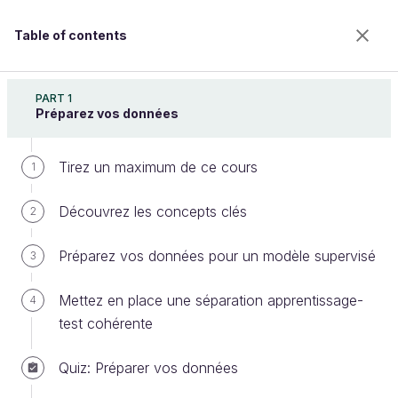
Table of contents
Maîtrisez l'apprentissage supervisé
PART 1
Préparez vos données
Tirez un maximum de ce cours
Détectez le drift de votre modèle
1
Découvrez les concepts clés
2
Welcome to the 100% online school for careers with
Préparez vos données pour un modèle supervisé
3
a future.
Get free access to all the features of this course
Mettez en place une séparation apprentissage-
4
(quizzes, videos, unlimited access to all chapters) by
test cohérente
creating an account.
Create an account or log in
Quiz: Préparer vos données