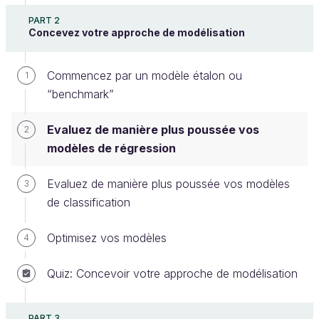
PART 2
Concevez votre approche de modélisation
Maintenant qu’on a parlé feature engineering, de
Commencez par un modèle étalon ou
méthodes de séparation Train-Test et de modèles
1
“benchmark”
étalons, on a un cadre solide pour pouvoir tester
des modèles et en évaluer leur performance.
Evaluez de manière plus poussée vos
2
Comme promis, on va enfin aborder ce point-là
modèles de régression
dans le détail, en commençant par le cas de la
régression.
Evaluez de manière plus poussée vos modèles
3
Comparez finement les métriques
de classification
classiques
Optimisez vos modèles
4
Reprenons d’abord les bases ! Les 3 métriques les
Quiz: Concevoir votre approche de modélisation
plus connues (qui ont déjà été évoquées dans le
cours d’initiation lors du chapitre
Évaluez la
performance d’un modèle prédictif
) pour mesurer les
PART 3