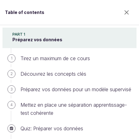
Table of contents
Maîtrisez l'apprentissage supervisé
PART 1
Préparez vos données
Tirez un maximum de ce cours
Evaluez de manière plus poussée
1
vos modèles de régression
Découvrez les concepts clés
2
Préparez vos données pour un modèle supervisé
3
Welcome to the 100% online school for careers with
a future.
Mettez en place une séparation apprentissage-
4
Get free access to all the features of this course
test cohérente
(quizzes, videos, unlimited access to all chapters) by
creating an account.
Quiz: Préparer vos données
Create an account or log in