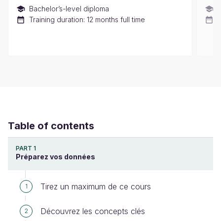
Bachelor’s-level diploma
M
Training duration: 12 months full time
T
Table of contents
PART 1
Préparez vos données
Tirez un maximum de ce cours
1
Découvrez les concepts clés
2