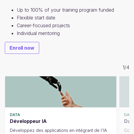
Up to 100% of your training program funded
Flexible start date
Career-focused projects
Individual mentoring
Enroll now
1
/
4
DATA
DAT
Développeur IA
Dat
Développez des applications en intégrant de l'IA
Conc