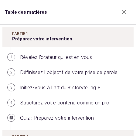
Table des matières
Prenez la parole en public
PARTIE 1
Préparez votre intervention
Révélez l’orateur qui est en vous
Passez un entretien d’embauche
1
Définissez l'objectif de votre prise de parole
2
Bienvenue sur l’école 100% en ligne des métiers qui
Initiez-vous à l'art du « storytelling »
3
ont de l’avenir.
Bénéficiez gratuitement de toutes les fonctionnalités
Structurez votre contenu comme un pro
4
de ce cours (quiz, vidéos, accès illimité à tous les
chapitres) avec un compte.
Quiz : Préparez votre intervention
Créer un compte ou se connecter