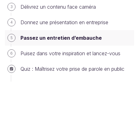
Délivrez un contenu face caméra
3
Si vous êtes contacté pour passer un
Donnez une présentation en entreprise
4
entretien, cela veut dire que votre profil
intéresse les recruteurs, ne doutez donc pas
Passez un entretien d’embauche
5
de votre légitimité, ils ne sont pas là pour vous
casser, ils veulent simplement mieux vous
Puisez dans votre inspiration et lancez-vous
6
connaître pour savoir si vous correspondez
bien au profil recherché.
Quiz : Maîtrisez votre prise de parole en public
Renseignez-vous sur votre ou vos
interlocuteur(s)
L'essentiel que vous devez faire, c'est de savoir :
Quelle est la mission de l'entreprise à
laquelle vous postulez.