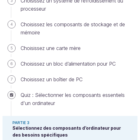
Choisissez un système de refroidissement du
3
processeur
Choisissez les composants de stockage et de
4
mémoire
Préparez la zone de travail et les outils
Choisissez une carte mère
5
Pour configurer l’assemblage de l’ordinateur,
Choisissez un bloc d’alimentation pour PC
6
assurez-vous que votre bureau ou espace de travail
soit bien rangé. Cette zone doit être suffisamment
Choisissez un boîtier de PC
7
spacieuse pour votre tapis DES (antistatique), si
Quiz : Sélectionner les composants essentiels
vous en avez un, vos outils, le boîtier du PC et le
d'un ordinateur
déballage des composants du PC.
Voici une liste des outils à avoir sous la main.
PARTIE 3
Certains sont facultatifs, mais il vaut mieux les avoir
Sélectionnez des composants d’ordinateur pour
et ne pas en avoir besoin, que l’inverse !
des besoins spécifiques