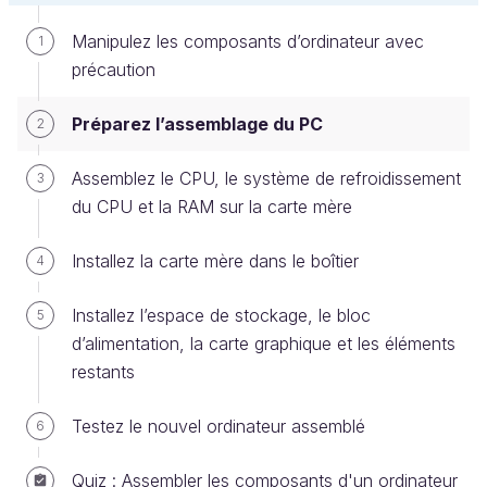
Manipulez les composants d’ordinateur avec
1
Dans l’image ci-dessous, les types de vis sont (de
précaution
gauche à droite) : vis à serrage à la main 6/32, vis
6/32, vis M3 et vis de ventilateur (pour les
Préparez l’assemblage du PC
2
ventilateurs avec cadre en plastique).
Assemblez le CPU, le système de refroidissement
3
du CPU et la RAM sur la carte mère
Installez la carte mère dans le boîtier
4
Installez l’espace de stockage, le bloc
5
d’alimentation, la carte graphique et les éléments
Types communs de vis pour PC. Source :
Afrank99, Creative Commons Attribution-
restants
Share Alike 2.5 Generic licence
Testez le nouvel ordinateur assemblé
6
Si des pièces sont livrées avec leurs propres
vis ou fixations, utilisez-les plutôt que celles
Quiz : Assembler les composants d'un ordinateur