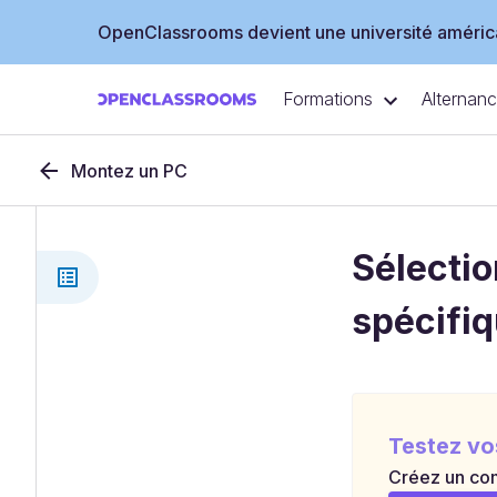
OpenClassrooms devient une université américa
Formations
Alternan
Montez un PC
Sélecti
spécifiq
Testez vo
Créez un com