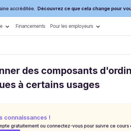
ine accréditée.
Découvrez ce que cela change pour vo
ce
Pour les employeurs
Financements
onner des composants d'ordi
ues à certains usages
s connaissances !
pte gratuitement ou connectez-vous pour suivre ce cours et