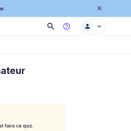
us
nateur
 faire ce quiz.