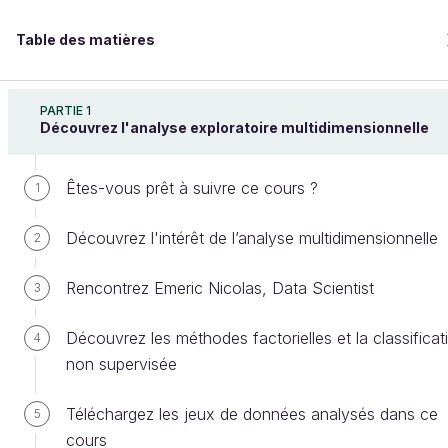
Table des matières
Réalisez une analyse exploratoire de données
PARTIE 1
Découvrez l'analyse exploratoire multidimensionnelle
Êtes-vous prêt à suivre ce cours ?
Représentez vos données dans un
1
espace
Découvrez l'intérêt de l’analyse multidimensionnelle
2
Rencontrez Emeric Nicolas, Data Scientist
3
Bienvenue sur l’école 100% en ligne des métiers qui
ont de l’avenir.
Découvrez les méthodes factorielles et la classificat
4
Bénéficiez gratuitement de toutes les fonctionnalités
non supervisée
de ce cours (quiz, vidéos, accès illimité à tous les
chapitres) avec un compte.
Téléchargez les jeux de données analysés dans ce
5
Créer un compte ou se connecter
cours