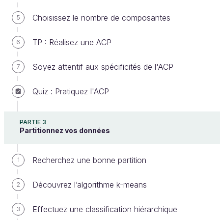
Choisissez le nombre de composantes
5
TP : Réalisez une ACP
6
Graphique de dispersion
Soyez attentif aux spécificités de l'ACP
7
Observons-le un peu. Sur celui-ci, on représente les
individus par des points ayant chacun
Quiz : Pratiquez l'ACP
2 coordonnées : une abscisse et une ordonnée. On
dit donc ici que les données sont représentées dans
un espace à 2 dimensions, car pour placer les
PARTIE 3
Partitionnez vos données
points, on a sélectionné 2 des variables qui
décrivent les individus. En quelque sorte, on a
Recherchez une bonne partition
associé la notion de
1
variable
à celle de
dimension
.
Découvrez l’algorithme k-means
2
Dans un espace euclidien, que veut dire le
terme «
euclidien
» ?
Effectuez une classification hiérarchique
3