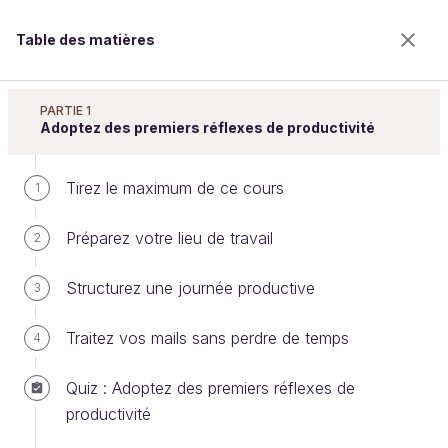
Table des matières
Gérez votre temps efficacement
PARTIE 1
Adoptez des premiers réflexes de productivité
Tirez le maximum de ce cours
Réalisez des réunions plus
1
efficaces
Préparez votre lieu de travail
2
Structurez une journée productive
3
Bienvenue sur l’école 100% en ligne des métiers qui
ont de l’avenir.
Traitez vos mails sans perdre de temps
4
Bénéficiez gratuitement de toutes les fonctionnalités
de ce cours (quiz, vidéos, accès illimité à tous les
Quiz : Adoptez des premiers réflexes de
chapitres) avec un compte.
productivité
Créer un compte ou se connecter