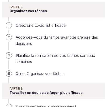
PARTIE 2
Organisez vos tâches
Évitez des réunions lorsque c’est
Créez une to-do list efficace
1
possible
Accordez-vous du temps avant de prendre des
2
Pour la majeure partie d’entre elles, une bonne
décisions
réunion c'est souvent celle qui n'a pas eu lieu. Idem
pour un rendez-vous. Anticiper et préparer au mieux
Planifiez la réalisation de vos tâches sur deux
3
un rendez-vous ou une réunion permet souvent de
semaines
les éviter et ainsi gagner un temps précieux pour les
collaborateurs qui y participent ; sans compter le
Quiz : Organisez vos tâches
temps et les frais pour s’y rendre.
La plupart des réunions permettent une des trois
PARTIE 3
choses suivantes :
Travaillez en équipe de façon plus efficace
Valider ou négocier des solutions proposées ;
1