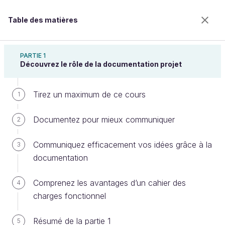
Table des matières
Réalisez un cahier des charges fonctionnel
PARTIE 1
Découvrez le rôle de la documentation projet
Tirez un maximum de ce cours
Identifiez le contenu d'un cahier
1
des charges fonctionnel
Documentez pour mieux communiquer
2
Communiquez efficacement vos idées grâce à la
3
Bienvenue sur l’école 100% en ligne des métiers qui
documentation
ont de l’avenir.
Bénéficiez gratuitement de toutes les fonctionnalités
Comprenez les avantages d’un cahier des
4
de ce cours (quiz, vidéos, accès illimité à tous les
charges fonctionnel
chapitres) avec un compte.
Créer un compte ou se connecter
Résumé de la partie 1
5