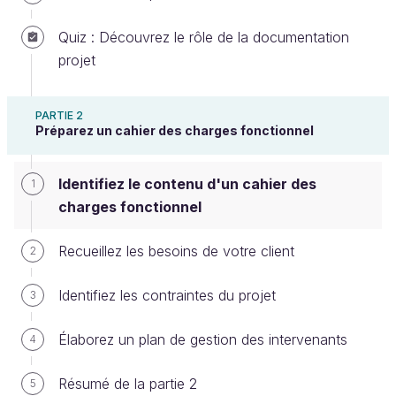
Quiz : Découvrez le rôle de la documentation
projet
Appréhendez les avantages d'un
cahier des charges fonctionnel bien
PARTIE 2
construit
Préparez un cahier des charges fonctionnel
Un cahier des charges fonctionnel bien construit
Identifiez le contenu d'un cahier des
1
doit être
concis
,
simple
,
organisé
et répondre au
charges fonctionnel
critère agile de
juste assez
(quand il fait partie d'un
processus agile).
Recueillez les besoins de votre client
2
Un cahier des charges fonctionnel bien construit
Identifiez les contraintes du projet
3
aide :
l'équipe à produire un travail de meilleure
Élaborez un plan de gestion des intervenants
4
qualité, et à mesurer l’avancement du projet ;
Résumé de la partie 2
5
l'équipe à gagner du temps et de l'argent ;